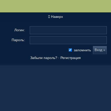
Наверх
Логин:
Пароль:
запомнить
Забыли пароль?
·
Регистрация
Новые сообщения
Origami Tanteidan Magazine . Tanteidan Convention. JOAS
20 Ноя 2025, 19:36
Последнее из того, что вы сложили
08 Окт 2025, 11:50
Ваши работы