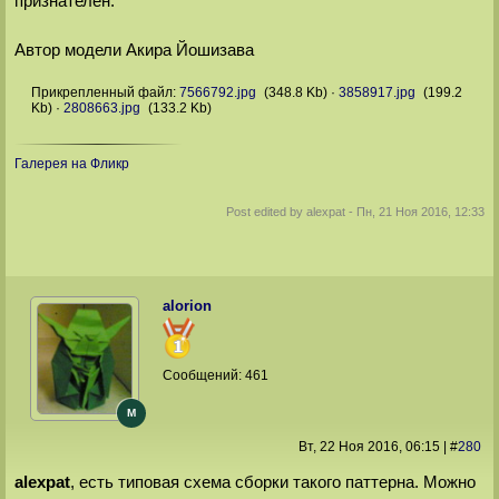
признателен.
Автор модели Акира Йошизава
Прикрепленный файл:
7566792.jpg
(348.8 Kb)
·
3858917.jpg
(199.2
Kb)
·
2808663.jpg
(133.2 Kb)
Галерея на Фликр
Post edited by
alexpat
-
Пн, 21 Ноя 2016, 12:33
alorion
Сообщений:
461
M
Вт, 22 Ноя 2016
, 06:15
|
#
280
alexpat
, есть типовая схема сборки такого паттерна. Можно