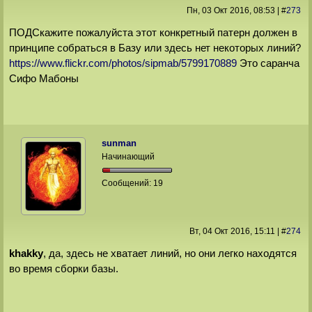
Пн, 03 Окт 2016
, 08:53
|
#
273
ПОДСкажите пожалуйста этот конкретный патерн должен в
принципе собраться в Базу или здесь нет некоторых линий?
https://www.flickr.com/photos/sipmab/5799170889
Это саранча
Сифо Мабоны
sunman
Начинающий
Сообщений:
19
Вт, 04 Окт 2016
, 15:11
|
#
274
khakky
, да, здесь не хватает линий, но они легко находятся
во время сборки базы.