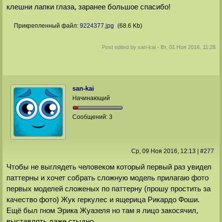
клешни лапки глаза, заранее большое спасибо!
Прикрепленный файл:
9224377.jpg
(68.6 Kb)
Post edited by
san-kai
-
Вт, 01 Ноя 2016, 11:28
san-kai
Начинающий
Сообщений:
3
Ср, 09 Ноя 2016
, 12:13
|
#
277
Чтобы не выглядеть человеком который первый раз увидел
паттерны и хочет собрать сложную модель прилагаю фото
первых моделей сложеных по паттерну (прошу простить за
качество фото) Жук геркулес и ящерица Рикардо Фоши.
Ещё был гном Эрика Жуазеля но там я лицо закосячил,
выставлять даже стыдно.