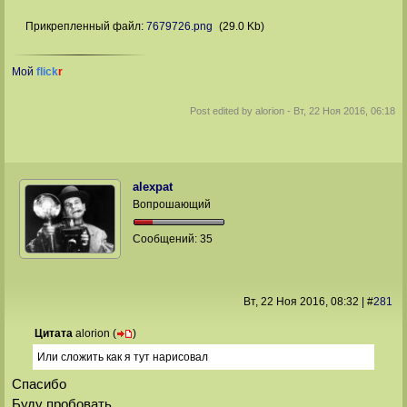
Прикрепленный файл:
7679726.png
(29.0 Kb)
Мой
flick
r
Post edited by
alorion
-
Вт, 22 Ноя 2016, 06:18
alexpat
Вопрошающий
Сообщений:
35
Вт, 22 Ноя 2016
, 08:32
|
#
281
Цитата
alorion
(
)
Или сложить как я тут нарисовал
Спасибо
Буду пробовать