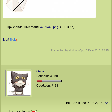
Прикрепленный файл:
4709449.png
(108.3 Kb)
Мой
flick
r
Post edited by
alorion
-
Ср, 15 Июн 2016, 12:15
Ganz
Вопрошающий
Сообщений:
38
Вс, 19 Июн 2016
, 13:22
|
#
272
Цитата
alorion
(
)