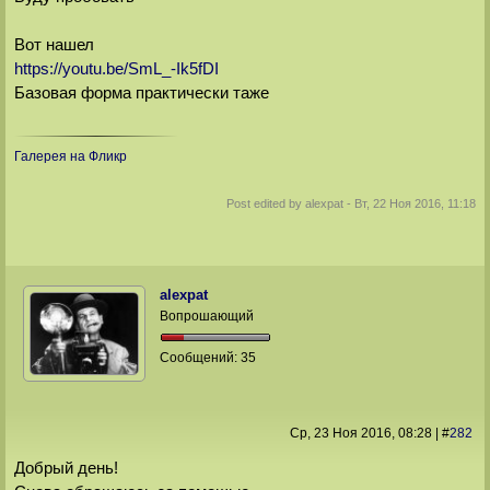
Вот нашел
https://youtu.be/SmL_-Ik5fDI
Базовая форма практически таже
Галерея на Фликр
Post edited by
alexpat
-
Вт, 22 Ноя 2016, 11:18
alexpat
Вопрошающий
Сообщений:
35
Ср, 23 Ноя 2016
, 08:28
|
#
282
Добрый день!