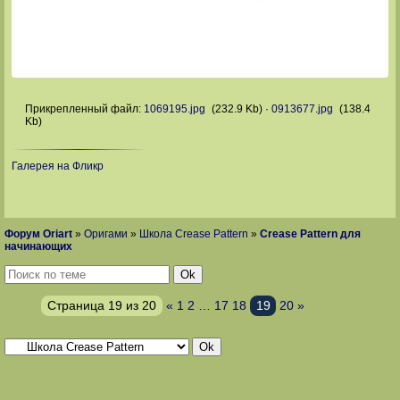
Прикрепленный файл:
1069195.jpg
(232.9 Kb)
·
0913677.jpg
(138.4
Kb)
Галерея на Фликр
Форум Oriart
»
Оригами
»
Школа Crease Pattern
»
Crease Pattern для
начинающих
Страница
19
из
20
«
1
2
…
17
18
19
20
»