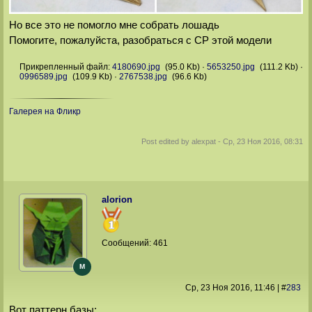
Но все это не помогло мне собрать лошадь
Помогите, пожалуйста, разобраться с CP этой модели
Прикрепленный файл:
4180690.jpg
(95.0 Kb)
·
5653250.jpg
(111.2 Kb)
·
0996589.jpg
(109.9 Kb)
·
2767538.jpg
(96.6 Kb)
Галерея на Фликр
Post edited by
alexpat
-
Ср, 23 Ноя 2016, 08:31
alorion
Сообщений:
461
M
Ср, 23 Ноя 2016
, 11:46
|
#
283
Вот паттерн базы: