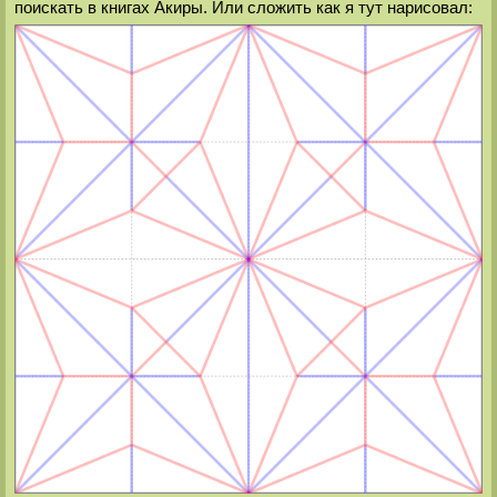
поискать в книгах Акиры. Или сложить как я тут нарисовал: