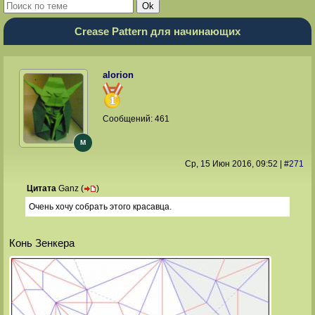
Crease Pattern для начинающих
alorion
Сообщений:
461
M
Ср, 15 Июн 2016
, 09:52
|
#
271
Цитата
Ganz
(
)
Очень хочу собрать этого красавца.
Конь Зенкера