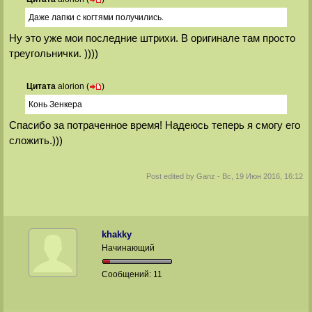
Даже лапки с когтями получились.
Ну это уже мои последние штрихи. В оригинале там просто
треугольнички. ))))
Цитата
alorion
(
)
Конь Зенкера
Спасибо за потраченное время! Надеюсь теперь я смогу его
сложить.)))
Post edited by
Ganz
-
Вс, 19 Июн 2016, 16:12
khakky
Начинающий
Сообщений:
11