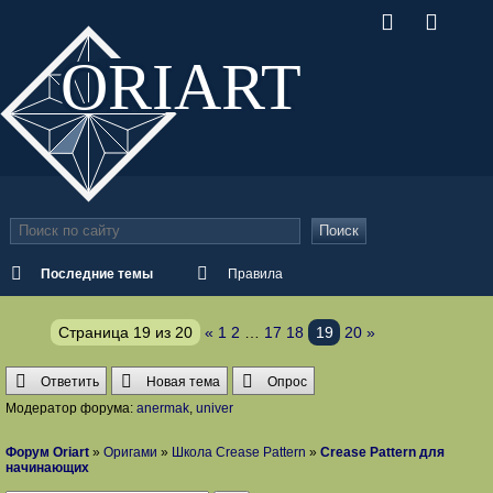
ORI
ART
Поиск
Последние темы
Правила
Страница
19
из
20
«
1
2
…
17
18
19
20
»
Ответить
Новая тема
Опрос
Модератор форума:
anermak
,
univer
Форум Oriart
»
Оригами
»
Школа Crease Pattern
»
Crease Pattern для
начинающих