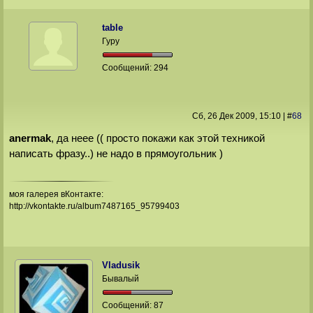
table
Гуру
Сообщений:
294
Сб, 26 Дек 2009
, 15:10
|
#
68
anermak
, да неее (( просто покажи как этой техникой
написать фразу..) не надо в прямоугольник )
моя галерея вКонтакте:
http://vkontakte.ru/album7487165_95799403
Vladusik
Бывалый
Сообщений:
87