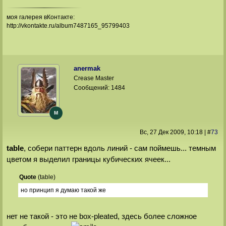
моя галерея вКонтакте:
http://vkontakte.ru/album7487165_95799403
anermak
Crease Master
Сообщений:
1484
M
Вс, 27 Дек 2009
, 10:18
|
#
73
table
, собери паттерн вдоль линий - сам поймешь... темным
цветом я выделил границы кубических ячеек...
Quote
(
table
)
но принцип я думаю такой же
нет не такой - это не box-pleated, здесь более сложное