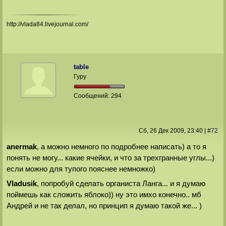
http://vlada84.livejournal.com/
table
Гуру
Сообщений:
294
Сб, 26 Дек 2009
, 23:40
|
#
72
anermak
, а можно немного по подробнее написать) а то я
понять не могу... какие ячейки, и что за трехгранные углы...)
если можно для тупого пояснее немножко)
Vladusik
, попробуй сделать органиста Ланга... и я думаю
поймешь как сложить яблоко)) ну это имхо конечно.. мб
Андрей и не так делал, но принцип я думаю такой же... )