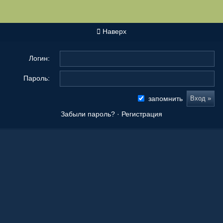
Наверх
Логин:
Пароль:
запомнить
Забыли пароль?
·
Регистрация
Новые сообщения
Origami Tanteidan Magazine . Tanteidan Convention. JOAS
20 Ноя 2025, 19:36
Последнее из того, что вы сложили
08 Окт 2025, 11:50
Ваши работы