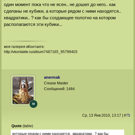
один момент пока что не ясен.. не дошел до него.. как
сделаны не кубики, а которые рядом с ними находятся..
квадратики.. ? как бы создающее полотно на котором
располагаются эти кубики...
моя галерея вКонтакте:
http://vkontakte.ru/album7487165_95799403
anermak
Crease Master
Сообщений:
1484
M
Ср, 13 Янв 2010
, 13:17
|
#
75
Quote
(
table
)
которые рядом с ними находятся.. квадратики.. ? как бы