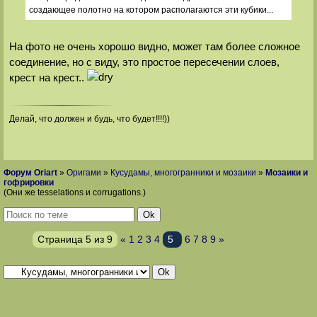
создающее полотно на котором располагаются эти кубики...
На фото не очень хорошо видно, может там более сложное
соединение, но с виду, это простое пересечении слоев,
крест на крест..
Делай, что должен и будь, что будет!!!!))
Форум Oriart
»
Оригами
»
Кусудамы, многогранники и мозаики
»
Мозаики и
гофрировки
(Они же tesselations и corrugations.)
Страница
5
из
9
«
1
2
3
4
5
6
7
8
9
»