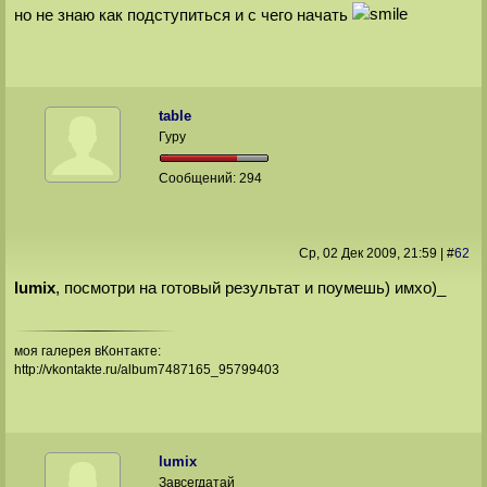
но не знаю как подступиться и с чего начать
table
Гуру
Сообщений:
294
Ср, 02 Дек 2009
, 21:59
|
#
62
lumix
, посмотри на готовый результат и поумешь) имхо)_
моя галерея вКонтакте:
http://vkontakte.ru/album7487165_95799403
lumix
Завсегдатай