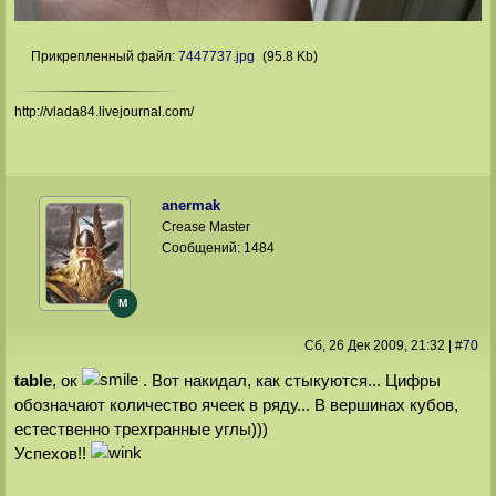
Прикрепленный файл:
7447737.jpg
(95.8 Kb)
http://vlada84.livejournal.com/
anermak
Crease Master
Сообщений:
1484
M
Сб, 26 Дек 2009
, 21:32
|
#
70
table
, ок
. Вот накидал, как стыкуются... Цифры
обозначают количество ячеек в ряду... В вершинах кубов,
естественно трехгранные углы)))
Успехов!!