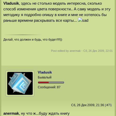
Vladusik
, здесь не столько модель интересна, сколько
способ изменения цвета поверхности.. А саму модель и эту
методику я подробно опишу в книге и мне не хотелось бы
раньше времени раскрывать все карты...
Делай, что должен и будь, что будет!!!!))
Post edited by
anermak
-
Сб, 26 Дек 2009, 22:01
Vladusik
Бывалый
Сообщений:
87
Сб, 26 Дек 2009
, 21:36
|
#
71
anermak
, ну что ж...буду ждать книгу