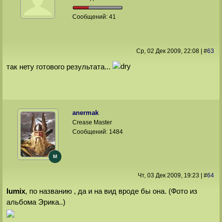
Сообщений:
41
Ср, 02 Дек 2009
, 22:08
|
#
63
так нету готового результата...
anermak
Crease Master
Сообщений:
1484
M
Чт, 03 Дек 2009
, 19:23
|
#
64
lumix
, по названию , да и на вид вроде бы она. (Фото из
альбома Эрика..)