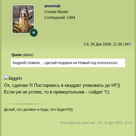
anermak
Crease Master
Сообщений:
1484
M
Сб, 26 Дек 2009
, 11:36
|
#
67
Quote
(
table
)
Андрей) помоги.... сделай подарок на Новый год плззззззззз
Ок, сделаю !!! Постараюсь в квадрат упаковать до НГ))
Если уж не успею, то в прямоугольник - сойдет ?:)
Делай, что должен и будь, что будет!!!!))
Post edited by
anermak
-
Сб, 26 Дек 2009, 11:40