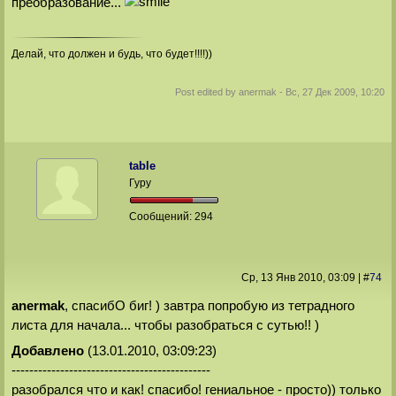
преобразование...
Делай, что должен и будь, что будет!!!!))
Post edited by
anermak
-
Вс, 27 Дек 2009, 10:20
table
Гуру
Сообщений:
294
Ср, 13 Янв 2010
, 03:09
|
#
74
anermak
, спасибО биг! ) завтра попробую из тетрадного
листа для начала... чтобы разобраться с сутью!! )
Добавлено
(13.01.2010, 03:09:23)
---------------------------------------------
разобрался что и как! спасибо! гениальное - просто)) только