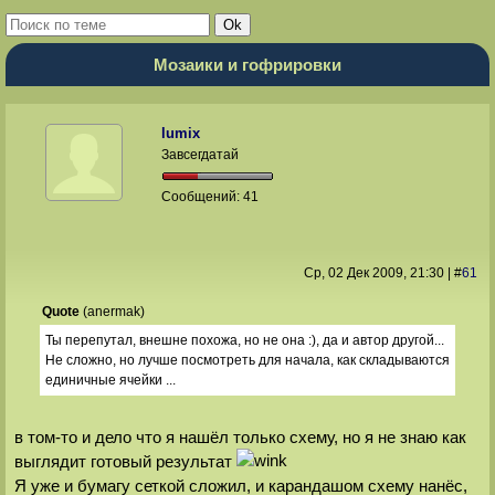
Мозаики и гофрировки
lumix
Завсегдатай
Сообщений:
41
Ср, 02 Дек 2009
, 21:30
|
#
61
Quote
(
anermak
)
Ты перепутал, внешне похожа, но не она :), да и автор другой...
Не сложно, но лучше посмотреть для начала, как складываются
единичные ячейки ...
в том-то и дело что я нашёл только схему, но я не знаю как
выглядит готовый результат
Я уже и бумагу сеткой сложил, и карандашом схему нанёс,