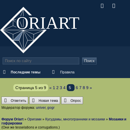
ORI
ART
Поиск
Последние темы
Правила
Страница
5
из
9
«
1
2
3
4
5
6
7
8
9
»
Ответить
Новая тема
Опрос
Модератор форума:
univer
,
gogr
Форум Oriart
»
Оригами
»
Кусудамы, многогранники и мозаики
»
Мозаики и
гофрировки
(Они же tesselations и corrugations.)