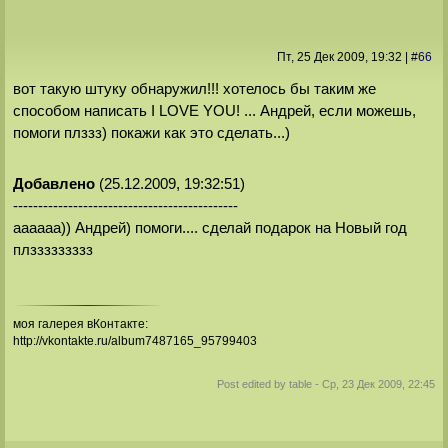
Пт, 25 Дек 2009
, 19:32
|
#
66
вот такую штуку обнаружил!!! хотелось бы таким же
способом написать I LOVE YOU! ... Андрей, если можешь,
помоги плззз) покажи как это сделать...)
Добавлено
(25.12.2009, 19:32:51)
---------------------------------------------
аааааа)) Андрей) помоги.... сделай подарок на Новый год
плззззззззз
моя галерея вКонтакте:
http://vkontakte.ru/album7487165_95799403
Post edited by
table
-
Ср, 23 Дек 2009, 22:45