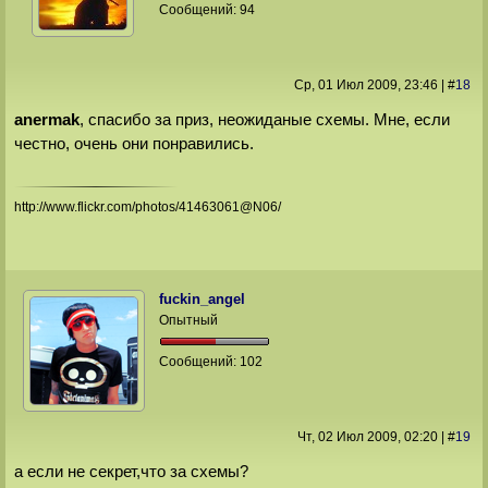
Сообщений:
94
Ср, 01 Июл 2009
, 23:46
|
#
18
anermak
, спасибо за приз, неожиданые схемы. Мне, если
честно, очень они понравились.
http://www.flickr.com/photos/41463061@N06/
fuckin_angel
Опытный
Сообщений:
102
Чт, 02 Июл 2009
, 02:20
|
#
19
а если не секрет,что за схемы?