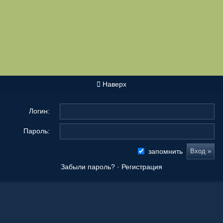
Наверх
Логин:
Пароль:
запомнить
Забыли пароль?
·
Регистрация
Новые сообщения
Origami Tanteidan Magazine . Tanteidan Convention. JOAS