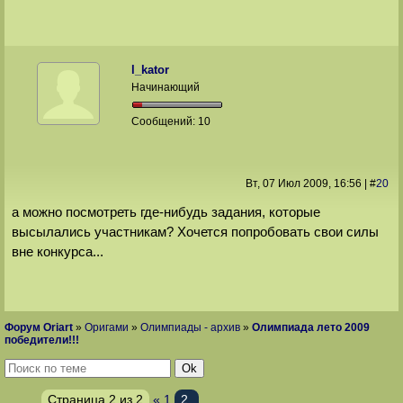
l_kator
Начинающий
Сообщений:
10
Вт, 07 Июл 2009
, 16:56
|
#
20
а можно посмотреть где-нибудь задания, которые
высылались участникам? Хочется попробовать свои силы
вне конкурса...
Форум Oriart
»
Оригами
»
Олимпиады - архив
»
Олимпиада лето 2009
победители!!!
Страница
2
из
2
«
1
2