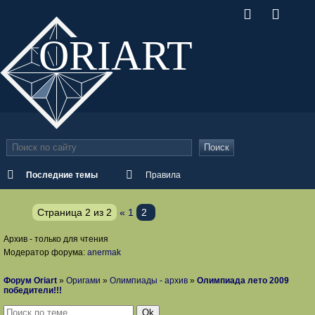
ORI
ART
Поиск
Последние темы
Правила
Страница
2
из
2
«
1
2
Архив - только для чтения
Модератор форума:
anermak
Форум Oriart
»
Оригами
»
Олимпиады - архив
»
Олимпиада лето 2009
победители!!!