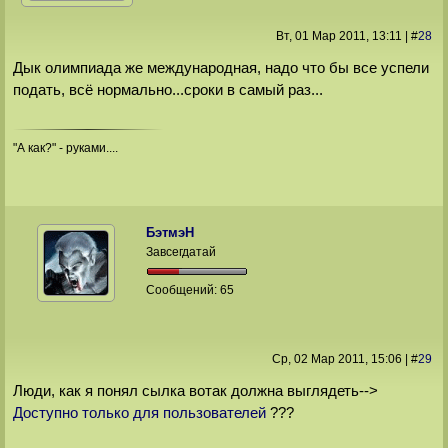
Вт, 01 Мар 2011
, 13:11
|
#
28
Дык олимпиада же международная, надо что бы все успели
подать, всё нормально...сроки в самый раз...
"А как?" - руками....
БэтмэН
Завсегдатай
Сообщений:
65
Ср, 02 Мар 2011
, 15:06
|
#
29
Люди, как я понял сылка вотак должна выглядеть-->
Доступно только для пользователей
???