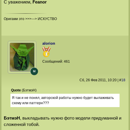
С уважением,
Feanor
Оригами это >>>---> ИСКУСТВО
alorion
Сообщений:
461
M
Сб, 26 Фев 2011
, 10:20
|
#
18
Quote
(
БэтмэН
)
Я так и не понял, авторской работы нужно будет вылаживать
схему или паттерн???
БэтмэН
, выкладывать нужно фото модели придуманной и
сложенной тобой.