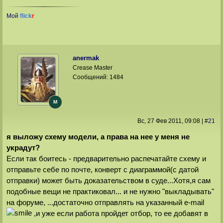
Мой
flick
r
anermak
Crease Master
Сообщений:
1484
M
Вс, 27 Фев 2011
, 09:08
|
#
21
я выложу схему модели, а права на нее у меня не
украдут?
Если так боитесь - предварительно распечатайте схему и
отправьте себе по почте, конверт с диаграммой(с датой
отправки) может быть доказательством в суде...Хотя,я сам
подобные вещи не практиковал... и не нужно "выкладывать"
на форуме, ...достаточно отправлять на указанный e-mail
,и уже если работа пройдет отбор, то ее добавят в