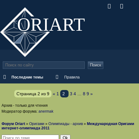
ORI
ART
Поиск
Последние темы
Правила
Страница
2
из
9
«
1
2
3
4
…
8
9
»
Архив - только для чтения
Модератор форума:
anermak
Форум Oriart
»
Оригами
»
Олимпиады - архив
»
Международная Оригами
интернет-олимпиада 2011