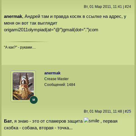
Вт, 01 Мар 2011
, 11:41
|
#
24
anermak
, Андрей там и правда косяк в ссылке на адрес, у
меня он вот так выглядит
origami2011olympiad(at=”@”)gmail(dot=”.”)com
"А как?" - руками....
anermak
Crease Master
Сообщений:
1484
M
Вт, 01 Мар 2011
, 11:48
|
#
25
Бат
, я знаю - это от спамеров защита
, первая
скобка - собака, вторая - точка...