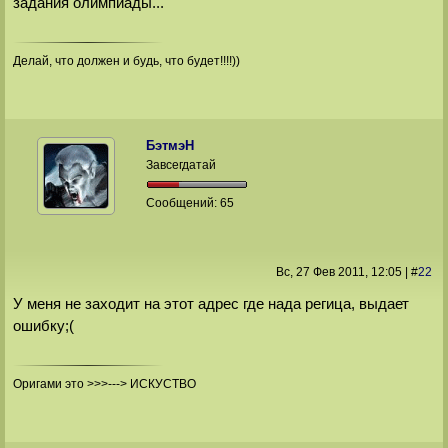
задания олимпиады...
Делай, что должен и будь, что будет!!!!))
БэтмэН
Завсегдатай
Сообщений:
65
Вс, 27 Фев 2011
, 12:05
|
#
22
У меня не заходит на этот адрес где нада регица, выдает
ошибку;(
Оригами это >>>---> ИСКУСТВО