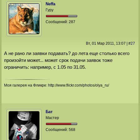
Neffa
Гуру
Сообщений:
287
Вт, 01 Мар 2011
, 13:07
|
#
27
А не рано ли заявки подавать? до лета еще столько всего
произойти может... может срок подачи заявок тоже
ограничить: например, с 1.05 по 31.05.
Моя галерея на Фликре: http://www.flickr.com/photos/olya_ru/
Бат
Мастер
Сообщений:
568