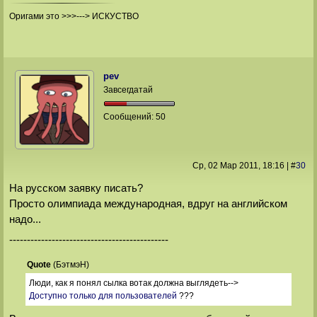
Оригами это >>>---> ИСКУСТВО
pev
Завсегдатай
Сообщений:
50
Ср, 02 Мар 2011
, 18:16
|
#
30
На русском заявку писать?
Просто олимпиада международная, вдруг на английском
надо...
---------------------------------------------
Quote
(
БэтмэН
)
Люди, как я понял сылка вотак должна выглядеть-->
Доступно только для пользователей
???