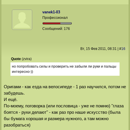
vanek1-03
Профессионал
Сообщений:
176
Вт, 15 Фев 2011
, 08:31
|
#
16
Quote
(
zvira
)
но попробовать силы и проверить не забыли ли руки и пальцы
интересно-))
Оригами - как езда на велосипеде - 1 раз научился, потом не
забудешь.
И ещё.
По-моему, поговорка (или пословица - уже не помню) "глаза
боятся - руки делают" - как раз про наше искусство (была
бы бумага хорошая и размера нужного, а там можно
разобраться)