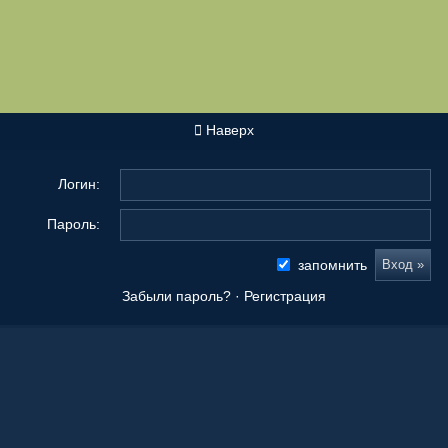
Наверх
Логин:
Пароль:
запомнить
Забыли пароль?
·
Регистрация
Новые сообщения
Origami Tanteidan Magazine . Tanteidan Convention. JOAS
20 Ноя 2025, 19:36