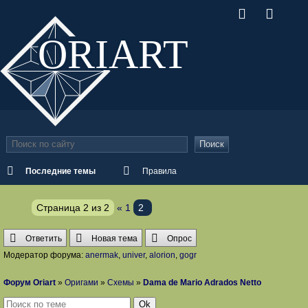
ORI
ART
Поиск
Последние темы
Правила
Страница
2
из
2
«
1
2
Ответить
Новая тема
Опрос
Модератор форума:
anermak
,
univer
,
alorion
,
gogr
Форум Oriart
»
Оригами
»
Схемы
»
Dama de Mario Adrados Netto