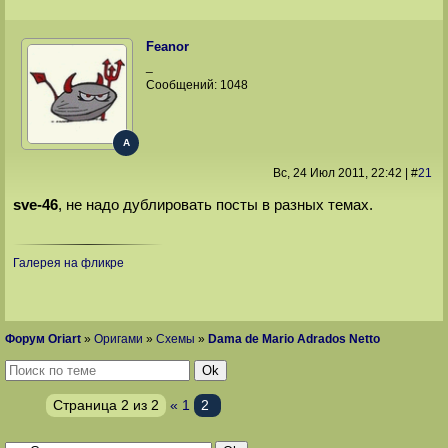
Feanor
_
Сообщений:
1048
A
Вс, 24 Июл 2011
, 22:42
|
#
21
sve-46
, не надо дублировать посты в разных темах.
Галерея на фликре
Форум Oriart
»
Оригами
»
Схемы
»
Dama de Mario Adrados Netto
Страница
2
из
2
«
1
2