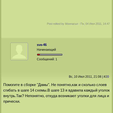
Post edited by
Монпасье
-
Пн, 04 Июл 2011, 14:47
sve-46
Начинающий
Сообщений:
1
Вс, 10 Июл 2011
, 21:08
|
#
20
Помогите в сборке "Дамы". Не понятно,как и сколько слоев
сгибать в шаге 14 схемы.В шаге 13 я вдавила каждый уголок
внутрь.Так? Непонятно, откуда возникают уголки для лица и
прически.