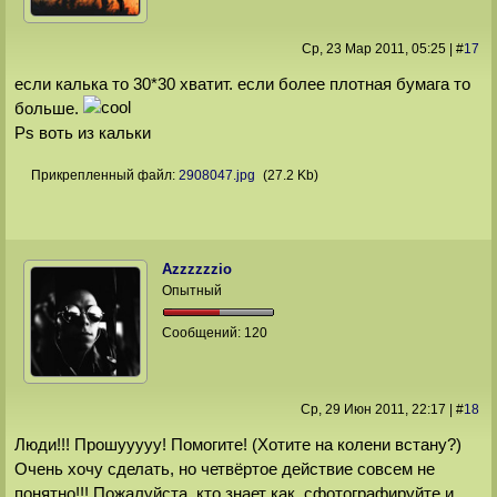
Ср, 23 Мар 2011
, 05:25
|
#
17
если калька то 30*30 хватит. если более плотная бумага то
больше.
Ps воть из кальки
Прикрепленный файл:
2908047.jpg
(27.2 Kb)
Azzzzzzio
Опытный
Сообщений:
120
Ср, 29 Июн 2011
, 22:17
|
#
18
Люди!!! Прошууууу! Помогите! (Хотите на колени встану?)
Очень хочу сделать, но четвёртое действие совсем не
понятно!!! Пожалуйста, кто знает как, сфотографируйте и