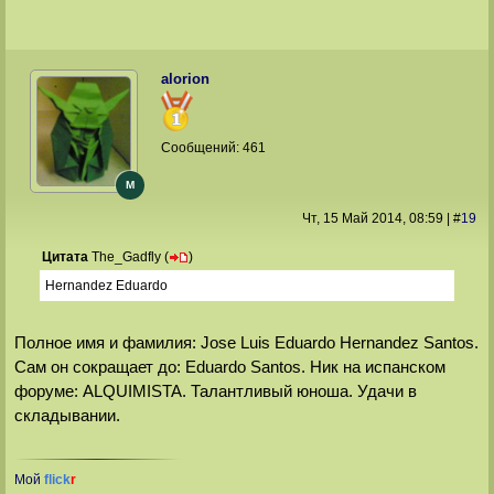
alorion
Сообщений:
461
M
Чт, 15 Май 2014
, 08:59
|
#
19
Цитата
The_Gadfly
(
)
Hernandez Eduardo
Полное имя и фамилия: Jose Luis Eduardo Hernandez Santos.
Сам он сокращает до: Eduardo Santos. Ник на испанском
форуме: ALQUIMISTA. Талантливый юноша. Удачи в
складывании.
Мой
flick
r