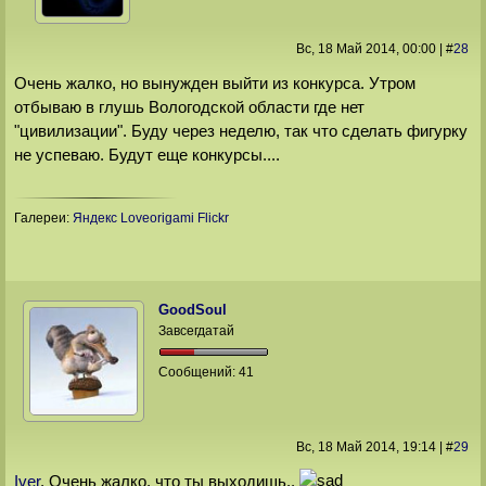
Вс, 18 Май 2014
, 00:00
|
#
28
Очень жалко, но вынужден выйти из конкурса. Утром
отбываю в глушь Вологодской области где нет
"цивилизации". Буду через неделю, так что сделать фигурку
не успеваю. Будут еще конкурсы....
Галереи:
Яндекс
Loveorigami
Flickr
GoodSoul
Завсегдатай
Сообщений:
41
Вс, 18 Май 2014
, 19:14
|
#
29
Iver
, Очень жалко, что ты выходишь..