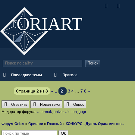
ORI
ART
Поиск
Последние темы
Правила
Страница
2
из
8
«
1
2
3
4
…
7
8
»
Ответить
Новая тема
Опрос
Модератор форума:
anermak
,
univer
,
alorion
,
gogr
Форум Oriart
»
Оригами
»
Главный
»
КОНКУРС - Дуэль Оригамистов...