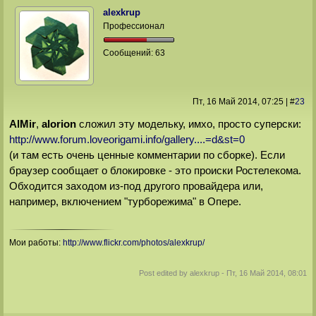
alexkrup
Профессионал
Сообщений:
63
Пт, 16 Май 2014
, 07:25
|
#
23
AlMir
,
alorion
сложил эту модельку, имхо, просто суперски:
http://www.forum.loveorigami.info/gallery....=d&st=0
(и там есть очень ценные комментарии по сборке). Если
браузер сообщает о блокировке - это происки Ростелекома.
Обходится заходом из-под другого провайдера или,
например, включением "турборежима" в Опере.
Мои работы:
http://www.flickr.com/photos/alexkrup/
Post edited by
alexkrup
-
Пт, 16 Май 2014, 08:01