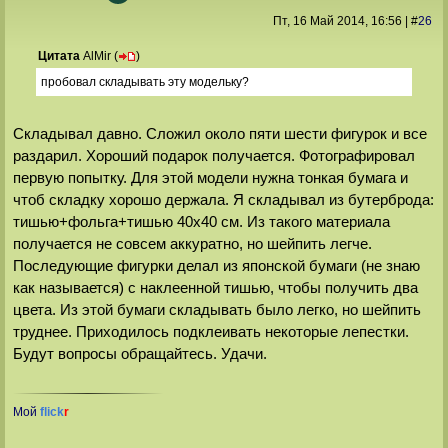
Пт, 16 Май 2014
, 16:56
|
#
26
Цитата
AlMir
(
)
пробовал складывать эту модельку?
Складывал давно. Сложил около пяти шести фигурок и все
раздарил. Хороший подарок получается. Фотографировал
первую попытку. Для этой модели нужна тонкая бумага и
чтоб складку хорошо держала. Я складывал из бутерброда:
тишью+фольга+тишью 40х40 см. Из такого материала
получается не совсем аккуратно, но шейпить легче.
Последующие фигурки делал из японской бумаги (не знаю
как называется) с наклеенной тишью, чтобы получить два
цвета. Из этой бумаги складывать было легко, но шейпить
труднее. Приходилось подклеивать некоторые лепестки.
Будут вопросы обращайтесь. Удачи.
Мой
flick
r