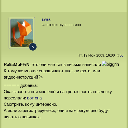
zvira
часто-захожу-анонимно
A
Пт, 19 Июн 2009
, 16:00
|
#
50
Ra9aMuFFiN
, это они мне так в письме написали
К тому же многие спрашивают «нет ли фото- или
видеоинструкций?»
====== добавка:
Оказывается они мне ещё и на третью часть ссылочку
переслали:
вот она
Смотрите, кому интересно.
А если зарегистрируетесь, они и вам регулярно будут
писать о новинках.