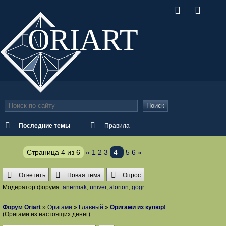
ORI
ART
Поиск
Последние темы
Правила
Страница
4
из
6
«
1
2
3
4
5
6
»
Ответить
Новая тема
Опрос
Модератор форума:
anermak
,
univer
,
alorion
,
gogr
Форум Oriart
»
Оригами
»
Главный
»
Оригами из купюр!
(Оригами из настоящих денег)