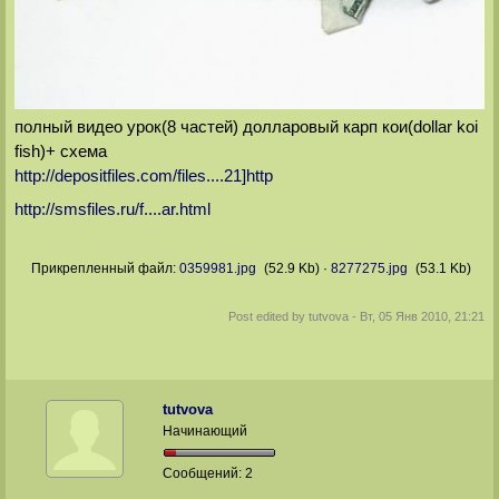
полный видео урок(8 частей) долларовый карп кои(dollar koi
fish)+ схема
http://depositfiles.com/files....21]http
http://smsfiles.ru/f....ar.html
Прикрепленный файл:
0359981.jpg
(52.9 Kb)
·
8277275.jpg
(53.1 Kb)
Post edited by
tutvova
-
Вт, 05 Янв 2010, 21:21
tutvova
Начинающий
Сообщений:
2