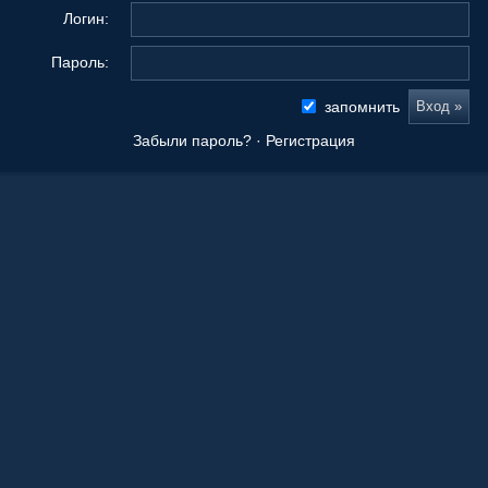
Логин:
Пароль:
запомнить
Забыли пароль?
·
Регистрация
Новые сообщения
Origami Tanteidan Magazine . Tanteidan Convention. JOAS
20 Ноя 2025, 19:36
Последнее из того, что вы сложили
08 Окт 2025, 11:50
Ваши работы
05 Окт 2025, 15:55
Оригами как способ заработка.
21 Апр 2023, 00:39
Любимые авторы
21 Апр 2023, 00:36