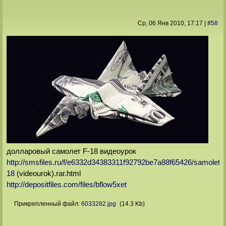
Ср, 06 Янв 2010
, 17:17
|
#
58
долларовый самолет F-18 видеоурок
http://smsfiles.ru/f/e6332d34383311f92792be7a88f65426/samolet_
18
(videourok).rar.html
http://depositfiles.com/files/bflow5xet
Прикрепленный файл:
6033282.jpg
(14.3 Kb)