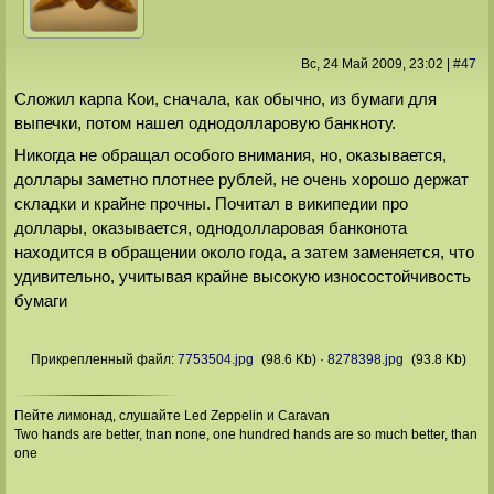
Вс, 24 Май 2009
, 23:02
|
#
47
Сложил карпа Кои, сначала, как обычно, из бумаги для
выпечки, потом нашел однодолларовую банкноту.
Никогда не обращал особого внимания, но, оказывается,
доллары заметно плотнее рублей, не очень хорошо держат
складки и крайне прочны. Почитал в википедии про
доллары, оказывается, однодолларовая банконота
находится в обращении около года, а затем заменяется, что
удивительно, учитывая крайне высокую износостойчивость
бумаги
Прикрепленный файл:
7753504.jpg
(98.6 Kb)
·
8278398.jpg
(93.8 Kb)
Пейте лимонад, слушайте Led Zeppelin и Caravan
Two hands are better, tnan none, one hundred hands are so much better, than
one