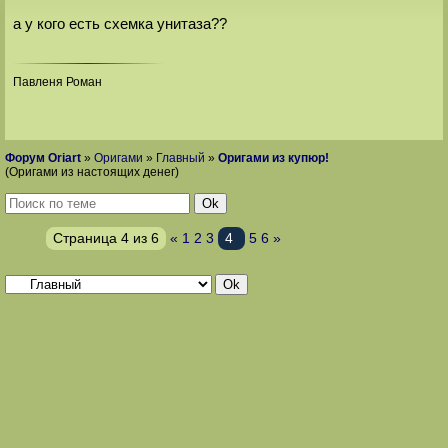
а у кого есть схемка унитаза??
Павленя Роман
Форум Oriart
»
Оригами
»
Главный
»
Оригами из купюр!
(Оригами из настоящих денег)
Страница
4
из
6
«
1
2
3
4
5
6
»