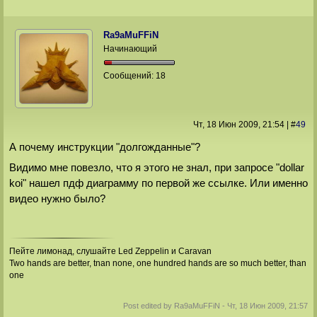
Ra9aMuFFiN
Начинающий
Сообщений:
18
Чт, 18 Июн 2009
, 21:54
|
#
49
А почему инструкции "долгожданные"?
Видимо мне повезло, что я этого не знал, при запросе "dollar
koi" нашел пдф диаграмму по первой же ссылке. Или именно
видео нужно было?
Пейте лимонад, слушайте Led Zeppelin и Caravan
Two hands are better, tnan none, one hundred hands are so much better, than
one
Post edited by
Ra9aMuFFiN
-
Чт, 18 Июн 2009, 21:57