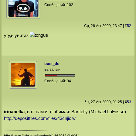
Сообщений:
102
Ср, 26 Авг 2009
, 23:47
|
#
52
угу,и унитаз
busi_do
Бывалый
Сообщений:
94
Чт, 27 Авг 2009
, 01:25
|
#
53
irinabelka
, вот, самая любимая: Barttefly (Michael LaFosse)
http://depositfiles.com/files/43cnjiciw
http://www.flickr.com/photos/41463061@N06/