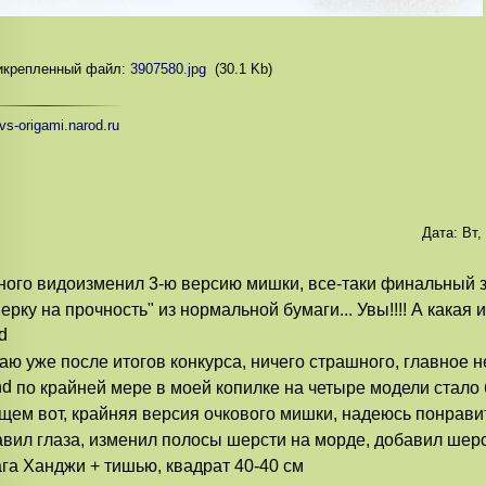
икрепленный файл:
3907580.jpg
(30.1 Kb)
/vs-origami.narod.ru
Дата:
Вт,
ого видоизменил 3-ю версию мишки, все-таки финальный 
ерку на прочность" из нормальной бумаги... Увы!!!! А какая
аю уже после итогов конкурса, ничего страшного, главное не
по крайней мере в моей копилке на четыре модели стало 
щем вот, крайняя версия очкового мишки, надеюсь понравит
вил глаза, изменил полосы шерсти на морде, добавил шерс
га Ханджи + тишью, квадрат 40-40 см