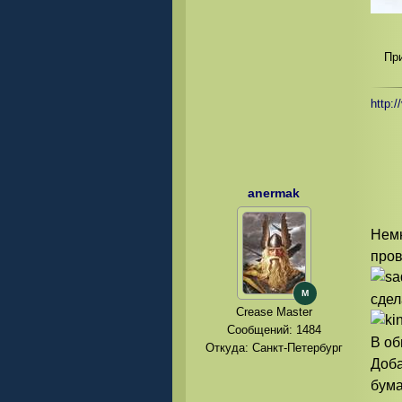
Пр
http:/
anermak
Немн
пров
M
сдел
Crease Master
Сообщений:
1484
В об
Откуда: Санкт-Петербург
Доба
бума