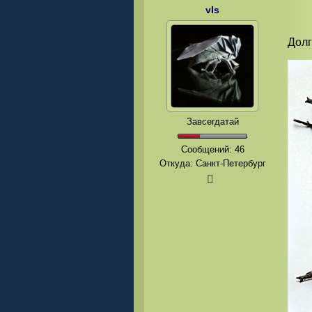
vls
Долг
Завсегдатай
Сообщений:
46
Откуда: Санкт-Петербург