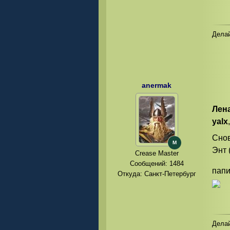
Делай
anermak
Лен
yalx
Снов
M
Энт 
Crease Master
Сообщений:
1484
папи
Откуда: Санкт-Петербург
Делай