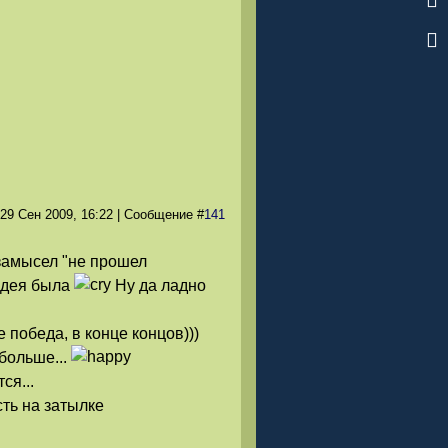
 29 Сен 2009
, 16:22
|
Сообщение
#
141
замысел "не прошел
 идея была
Ну да ладно
 победа, в конце концов)))
больше...
ся...
ть на затылке