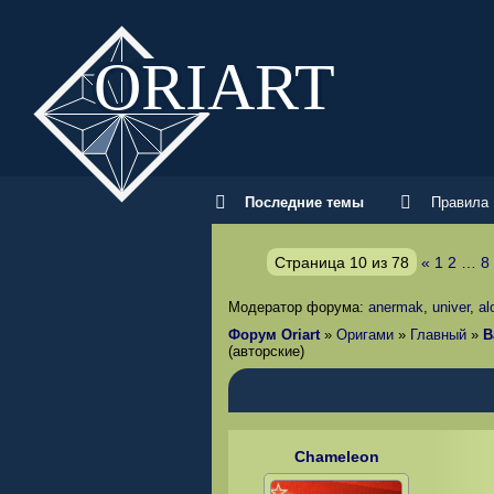
ORI
ART
Последние темы
Правила
Страница
10
из
78
«
1
2
…
8
Модератор форума:
anermak
,
univer
,
al
Форум Oriart
»
Оригами
»
Главный
»
В
(авторские)
Chameleon