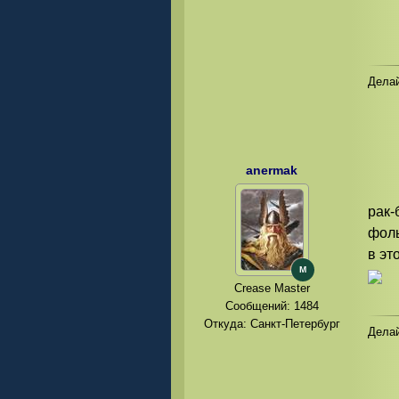
Делай
anermak
рак-
фоль
в эт
M
Crease Master
Сообщений:
1484
Откуда: Санкт-Петербург
Делай