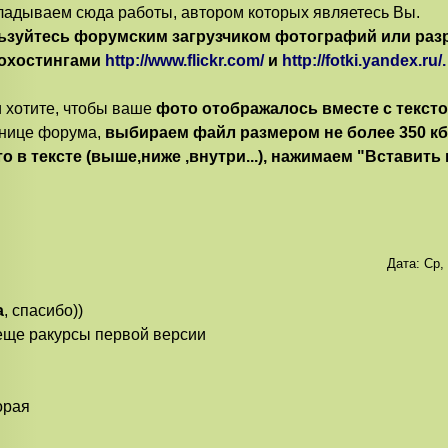
адываем сюда работы, автором которых являетесь Вы.
ьзуйтесь форумским загрузчиком фотографий или ра
охостингами
http://www.flickr.com/
и
http://fotki.yandex.ru/.
 хотите, чтобы ваше
фото отображалось вместе с текст
нице форума,
выбираем файл размером не более 350 кб
о в тексте (выше,ниже ,внутри...), нажимаем "Вставить
Дата:
Ср,
а
, спасибо))
еще ракурсы первой версии
орая