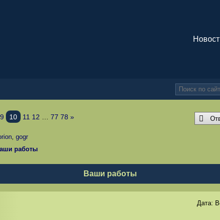
Новост
9
10
11
12
…
77
78
»
От
orion
,
gogr
аши работы
Ваши работы
Дата:
В