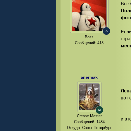
Выкл
Пол
фот
A
Если
Boss
стра
Сообщений:
418
мест
anermak
Лен
вот 
M
Crease Master
и вт
Сообщений:
1484
Откуда: Санкт-Петербург