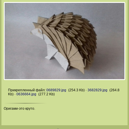
Прикрепленный файл:
0689829.jpg
(254.3 Kb)
·
3682829.jpg
(264.8
Kb)
·
0636664.jpg
(277.2 Kb)
Оригами-это круто.