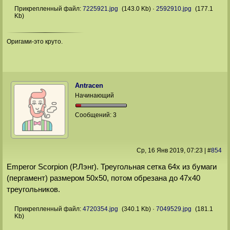
Прикрепленный файл:
7225921.jpg
(143.0 Kb)
·
2592910.jpg
(177.1
Kb)
Оригами-это круто.
Antracen
Начинающий
Сообщений:
3
Ср, 16 Янв 2019
, 07:23
|
#
854
Emperor Scorpion (Р.Лэнг). Треугольная сетка 64х из бумаги
(пергамент) размером 50х50, потом обрезана до 47х40
треугольников.
Прикрепленный файл:
4720354.jpg
(340.1 Kb)
·
7049529.jpg
(181.1
Kb)