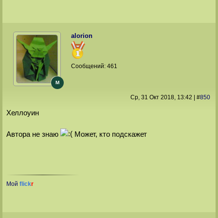
alorion
Сообщений:
461
M
Ср, 31 Окт 2018
, 13:42
|
#
850
Хеллоуин
Автора не знаю
Может, кто подскажет
Мой
flick
r