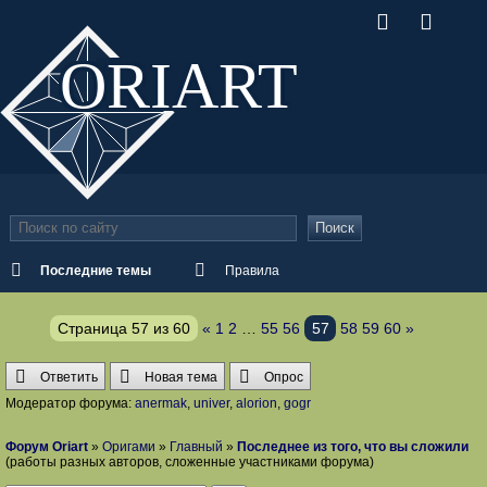
ORI
ART
Поиск
Последние темы
Правила
Страница
57
из
60
«
1
2
…
55
56
57
58
59
60
»
Ответить
Новая тема
Опрос
Модератор форума:
anermak
,
univer
,
alorion
,
gogr
Форум Oriart
»
Оригами
»
Главный
»
Последнее из того, что вы сложили
(работы разных авторов, сложенные участниками форума)