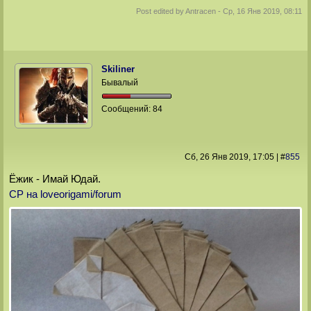
Post edited by
Antracen
-
Ср, 16 Янв 2019, 08:11
Skiliner
Бывалый
Сообщений:
84
Сб, 26 Янв 2019
, 17:05
|
#
855
Ёжик - Имай Юдай.
СР на loveorigami/forum