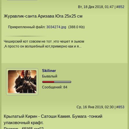
Вт, 18 Дек 2018
, 01:47
|
#
852
Журавлик-санта Аризава Юга 25х25 см
Прикрепленный файл:
3034274.jpg
(388.0 Kb)
Чеширский кот совсем не тот ,что чешет я зыком
,А просто он волшебный кот,примерно как и я...
Skiliner
Бывалый
Сообщений:
84
Ср, 16 Янв 2019
, 02:30
|
#
853
Крылатый Кирин - Сатоши Камия. Бумага -тонкий
упаковочный крафт.
Размер - 65*65 см^2.