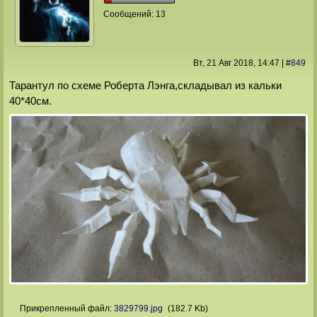
Сообщений:
13
Вт, 21 Авг 2018
, 14:47
|
#
849
Тарантул по схеме Роберта Лэнга,складывал из кальки
40*40см.
Прикрепленный файл:
3829799.jpg
(182.7 Kb)