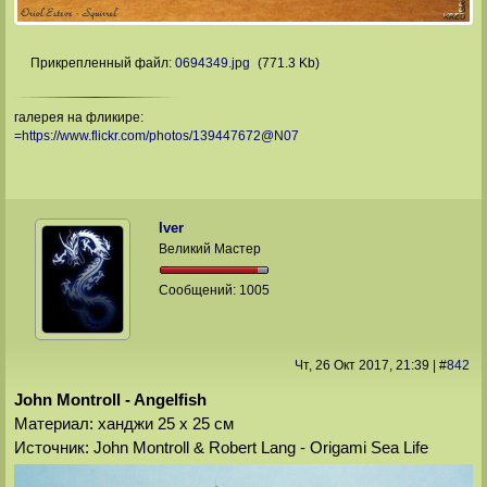
Прикрепленный файл:
0694349.jpg
(771.3 Kb)
галерея на фликире:
=https://www.flickr.com/photos/139447672@N07
Iver
Великий Мастер
Сообщений:
1005
Чт, 26 Окт 2017
, 21:39
|
#
842
John Montroll - Angelfish
Материал: ханджи 25 х 25 см
Источник: John Montroll & Robert Lang - Origami Sea Life