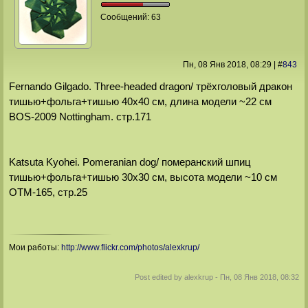
Сообщений:
63
Пн, 08 Янв 2018
, 08:29
|
#
843
Fernando Gilgado. Three-headed dragon/ трёхголовый дракон
тишью+фольга+тишью 40х40 см, длина модели ~22 см
BOS-2009 Nottingham. стр.171
Katsuta Kyohei. Pomeranian dog/ померанский шпиц
тишью+фольга+тишью 30х30 см, высота модели ~10 см
OTM-165, стр.25
Мои работы:
http://www.flickr.com/photos/alexkrup/
Post edited by
alexkrup
-
Пн, 08 Янв 2018, 08:32