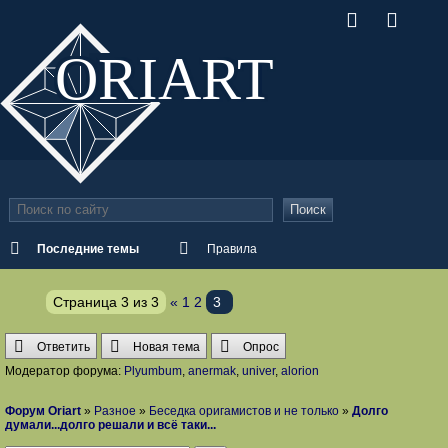
ORI
ART
Поиск
Последние темы
Правила
Страница
3
из
3
«
1
2
3
Ответить
Новая тема
Опрос
Модератор форума:
Plyumbum
,
anermak
,
univer
,
alorion
Форум Oriart
»
Разное
»
Беседка оригамистов и не только
»
Долго
думали...долго решали и всё таки...