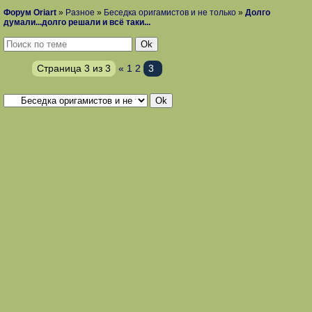
Форум Oriart
»
Разное
»
Беседка оригамистов и не только
»
Долго
думали...долго решали и всё таки...
Страница
3
из
3
«
1
2
3