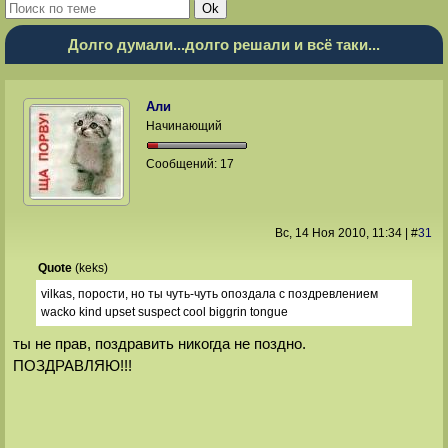
Долго думали...долго решали и всё таки...
Али
Начинающий
Сообщений:
17
Вс, 14 Ноя 2010
, 11:34
|
#
31
Quote
(
keks
)
vilkas, порости, но ты чуть-чуть опоздала с поздревлением
wacko kind upset suspect cool biggrin tongue
ты не прав, поздравить никогда не поздно.
ПОЗДРАВЛЯЮ!!!