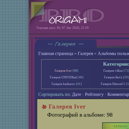
Текущая дата: Пт, 07 Авг 2026, 22:59
Главная страница
»
Галерея
»
Альбомы польз
Категории
Галерея Iver
[98]
Галерея vilkas
[71
Галерея UNIVERsal
[46]
Галерея Бат'а
[29]
Галерея basharov
[41]
Галерея DimonС1
[1
Сортировать по:
Дате
·
Рейтингу
·
Коммента
Галерея Iver
Фотографий в альбоме: 98