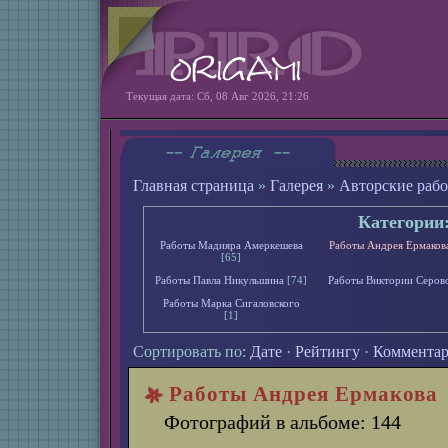
Текущая дата: Сб, 08 Авг 2026, 21:26
Главная страница
»
Галерея
»
Авторские раб
Категории
Работы Мадияра Амеркешева
Работы Андрея Ермаков
[65]
Работы Павла Никульшина
[74]
Работы Виктории Серов
Работы Марка Сигаловского
[1]
Сортировать по:
Дате
·
Рейтингу
·
Коммента
Работы Андрея Ермакова
Фотографий в альбоме: 144