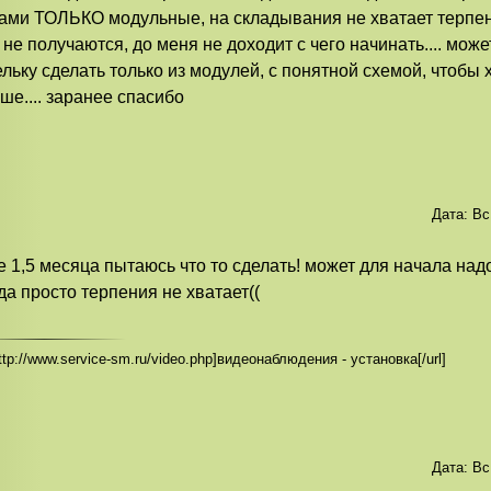
ами ТОЛЬКО модульные, на складывания не хватает терпения
 не получаются, до меня не доходит с чего начинать.... мож
льку сделать только из модулей, с понятной схемой, чтобы х
ше.... заранее спасибо
Дата:
Вс
е 1,5 месяца пытаюсь что то сделать! может для начала надо
да просто терпения не хватает((
http://www.service-sm.ru/video.php]видеонаблюдения - установка[/url]
Дата:
Вс