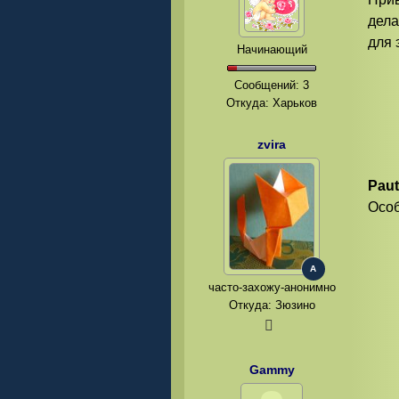
дела
для 
Начинающий
Сообщений:
3
Откуда: Харьков
zvira
Pau
Особ
A
часто-захожу-анонимно
Откуда: Зюзино
Gammy