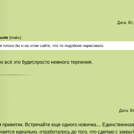
Дата:
Вт
uote
(
makx
)
е плохо бы и на этом сайте, что то подобное нарисовать
о всё это будет,просто немного терпения.
Дата:
Вт
 приветик. Встречайте еще одного новичка.... Единственная
чается идеально, отработалось до того, что сделаю с закр