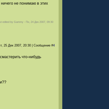
 ничего не понимаю в этих
st edited by
Gammy
-
Пн, 24 Дек 2007, 09:30
т, 25 Дек 2007
, 20:30
|
Сообщение
#
4
 смастерить что-нибудь
ми??