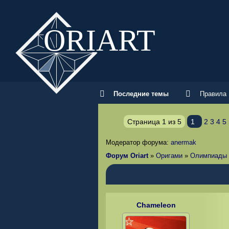
ORI
ART
Последние темы
Правила
Страница
1
из
5
1
2
3
4
5
Модератор форума:
anermak
Форум Oriart
»
Оригами
»
Олимпиады 
Chameleon