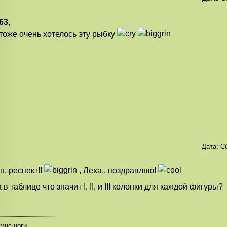
63
,
тоже очень хотелось эту рыбку
Дата:
Сб
н, респект!!
, Леха.. поздравляю!
 а в таблице что значит I, II, и III колонки для каждой фигуры?
 мне ноги..