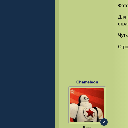
Фото
Для 
стр
Чуть
Огро
Chameleon
A
Boss