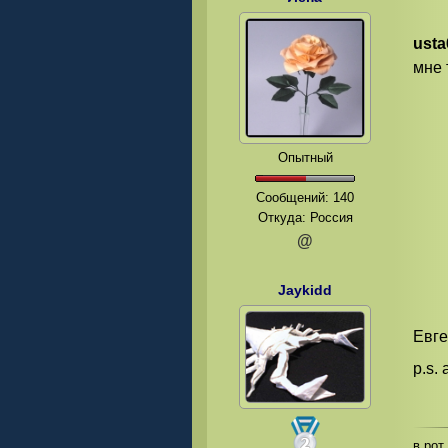
usta
мне 
Опытный
Сообщений:
140
Откуда: Россия
@
Jaykidd
Евге
p.s.
в рот