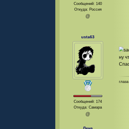
Сообщений:
140
Откуда: Россия
@
usta63
ну ч
Спас
глаза
Сообщений:
174
Откуда: Самара
@
Лена