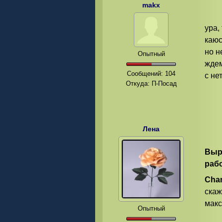
makx
ура,
каюс
но н
Опытный
ждем
Сообщений:
104
с не
Откуда: П-Посад
Лена
Выр
раб
Cha
скаж
макс
Опытный