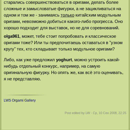
старались совершенствоваться в оригами, делать более
сложные и замысловатые фигурки, а не зацикливаться на
одном и том же - занимаясь
только
китайским модульным
оригами, невозможно добиться какого-либо прогресса. Оно
хорошо подходит для выставок, но не для соревнований.
olga961
, может, тебе стоит попробовать и классическое
оригами тоже? Или ты предпочитаешь оставаться в "узком
кругу" тех, кто складывает только модульное оригами?
Либо, как уже предложил
yoghurt
, можно устроить какой-
нибудь отдельный конкурс, например, на самую
оригинальную фигурку. Но опять же, как всё это оценивать,
я не представляю.
LWS Orgami Gallery
Post edited by
LW
-
Ср, 10 Сен 2008, 22:25