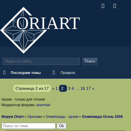
ORI
ART
Поиск
Последние темы
Правила
Страница
2
из
17
«
1
2
3
4
…
16
17
»
Архив - только для чтения
Модератор форума:
anermak
Форум Oriart
»
Оригами
»
Олимпиады - архив
»
Олимпиада Осень 2008