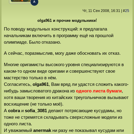
A
Чт, 11 Сен 2008
, 16:31
|
#
25
!
olga961 и прочие модульники
По поводу модульных конструкций: я предлагала
начальникам включить в программу ещё на прошлой
олимпиаде. Было отказано.
А сейчас, поразмыслив, могу даже обосновать их отказ.
Многие оригамисты высокого уровня специализируются в
каком-то одном виде оригами и совершенствуют свое
мастерство только в нём.
Согласитесь,
olga961
, Вам вряд ли удастся сложить какого-
нибудь замысловатого дракона из
одного листа бумаги
,
хотя ваши творения из китайских треугольничков вызывают
восхищение (не только моё).
А
cobra
и
sofia_3081
делают потрясающие кусудамы, но
тоже не стремятся складывать сверхсложные модели из
одного листа.
И уважаемый
anermak
ни разу не показывал кусудам или