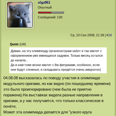
olga961
Опытный
Сообщений:
130
Ср, 10 Сен 2008
, 21:38
|
#
18
Quote
(
LW
)
Думаю, на эту олимпиаду организаторам забот и так хватит с
оформлением уже имеющихся задумок. Только месяц остался
до начала...
Да и нам тоже возни хватит с 8ю фигурками, особенно, если
они будут сложные, и складывать придётся очень аккуратно)
04.08.08 высказалась по поводу участия в олимпиаде
модульного оригами, но как видно (по пошедшему времени)
это было проигнорировано (чем была не приятно
поражена).На выставках видела разные направления в
оригами, а у нас получается, что только классическое в
почёте.
Может эта олимпиада делается для "узкого круга