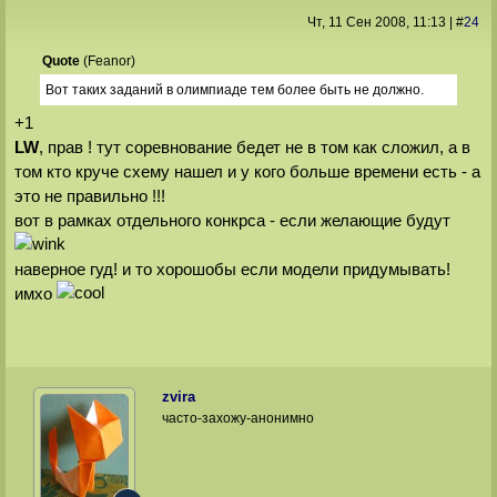
Чт, 11 Сен 2008
, 11:13
|
#
24
Quote
(
Feanor
)
Вот таких заданий в олимпиаде тем более быть не должно.
+1
LW
, прав ! тут соревнование бедет не в том как сложил, а в
том кто круче схему нашел и у кого больше времени есть - а
это не правильно !!!
вот в рамках отдельного конкрса - если желающие будут
наверное гуд! и то хорошобы если модели придумывать!
имхо
zvira
часто-захожу-анонимно