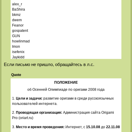
alex_r
BaShira
bkmz
dwem
Feanor
gospatent
GUN
howlinmad
Imon
isefenix
Jaykidd
koka
Если письмо не пришло, обращайтесь в л.с.
lexa
LW
Quote
lysithea
ПОЛОЖЕНИЕ
makx
Mersepal
об Осенней Олимпиаде по оригами 2008 года
Nonlinear
1.
Цели и задачи:
развитие оригами в среди русскоязычных
Shadow
пользователей интернета.
Tararasik
usta63
2.
Проводящая организация:
Администрация сайта Origami
WC
Pro (oriart.ru)
yoghurt
Yumiko
3.
Место и время проведения:
Интернет, с
15.10.08
до
22.11.08
Виктор