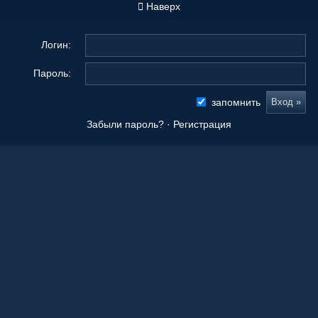
Наверх
Логин:
Пароль:
запомнить
Забыли пароль?
·
Регистрация
Новые сообщения
Origami Tanteidan Magazine . Tanteidan Convention. JOAS
20 Ноя 2025, 19:36
Последнее из того, что вы сложили
08 Окт 2025, 11:50
Ваши работы
05 Окт 2025, 15:55
Оригами как способ заработка.
21 Апр 2023, 00:39