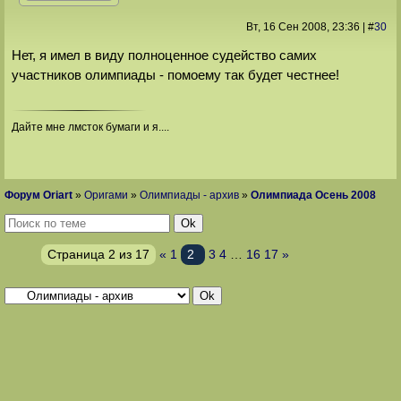
Вт, 16 Сен 2008
, 23:36
|
#
30
Нет, я имел в виду полноценное судейство самих
участников олимпиады - помоему так будет честнее!
Дайте мне лмсток бумаги и я....
Форум Oriart
»
Оригами
»
Олимпиады - архив
»
Олимпиада Осень 2008
Страница
2
из
17
«
1
2
3
4
…
16
17
»