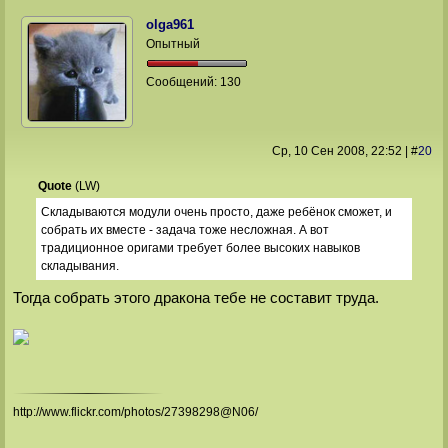
olga961
Опытный
Сообщений:
130
Ср, 10 Сен 2008
, 22:52
|
#
20
Quote
(
LW
)
Складываются модули очень просто, даже ребёнок сможет, и
собрать их вместе - задача тоже несложная. А вот
традиционное оригами требует более высоких навыков
складывания.
Тогда собрать этого дракона тебе не составит труда.
http://www.flickr.com/photos/27398298@N06/