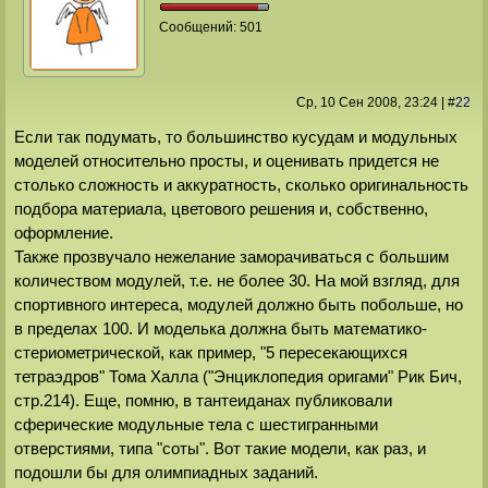
Сообщений:
501
Ср, 10 Сен 2008
, 23:24
|
#
22
Если так подумать, то большинство кусудам и модульных
моделей относительно просты, и оценивать придется не
столько сложность и аккуратность, сколько оригинальность
подбора материала, цветового решения и, собственно,
оформление.
Также прозвучало нежелание заморачиваться с большим
количеством модулей, т.е. не более 30. На мой взгляд, для
спортивного интереса, модулей должно быть побольше, но
в пределах 100. И моделька должна быть математико-
стериометрической, как пример, "5 пересекающихся
тетраэдров" Тома Халла ("Энциклопедия оригами" Рик Бич,
стр.214). Еще, помню, в тантеиданах публиковали
сферические модульные тела с шестигранными
отверстиями, типа "соты". Вот такие модели, как раз, и
подошли бы для олимпиадных заданий.