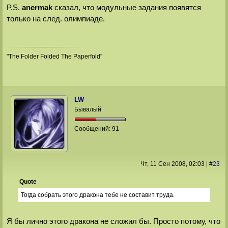
P.S.
anermak
сказал, что модульные задания появятся
только на след. олимпиаде.
"The Folder Folded The Paperfold"
LW
Бывалый
Сообщений:
91
Чт, 11 Сен 2008
, 02:03
|
#
23
Quote
Тогда собрать этого дракона тебе не составит труда.
Я бы лично этого дракона не сложил бы. Просто потому, что