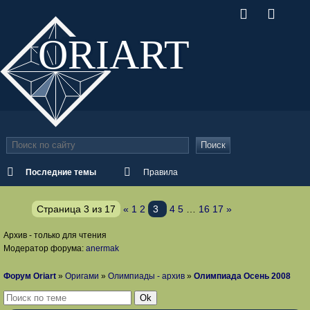
ORI
ART
Поиск
Последние темы
Правила
Страница
3
из
17
«
1
2
3
4
5
…
16
17
»
Архив - только для чтения
Модератор форума:
anermak
Форум Oriart
»
Оригами
»
Олимпиады - архив
»
Олимпиада Осень 2008