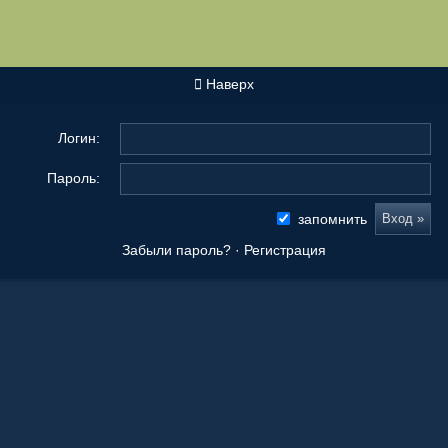
Наверх
Логин:
Пароль:
запомнить
Забыли пароль?
·
Регистрация
Новые сообщения
Origami Tanteidan Magazine . Tanteidan Convention. JOAS
20 Ноя 2025, 19:36
Последнее из того, что вы сложили
08 Окт 2025, 11:50