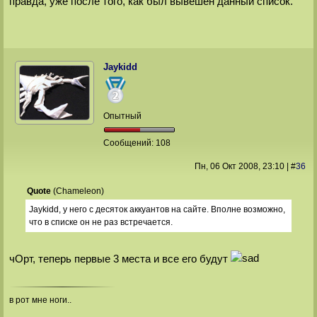
правда, уже после того, как был вывешен данный список.
Jaykidd
Опытный
Сообщений:
108
Пн, 06 Окт 2008
, 23:10
|
#
36
Quote
(
Chameleon
)
Jaykidd, у него с десяток аккуантов на сайте. Вполне возможно,
что в списке он не раз встречается.
чОрт, теперь первые 3 места и все его будут
в рот мне ноги..