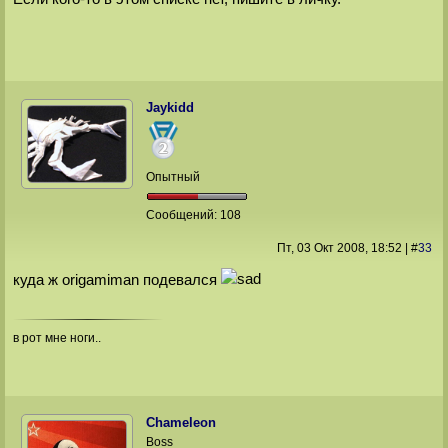
Plyumbum
Rain
Shadow
silver1543
sofia_3081
t able
Jaykidd
Tararasik
u101221
usta63
WC
Опытный
Whitewolf
yoghurt
Сообщений:
108
Yumiko
Бат
Пт, 03 Окт 2008
, 18:52
|
#
33
Евгений
куда ж origamiman подевался
Кассиопея
Лена
эджи
Юр4ик
в рот мне ноги..
Chameleon
Boss