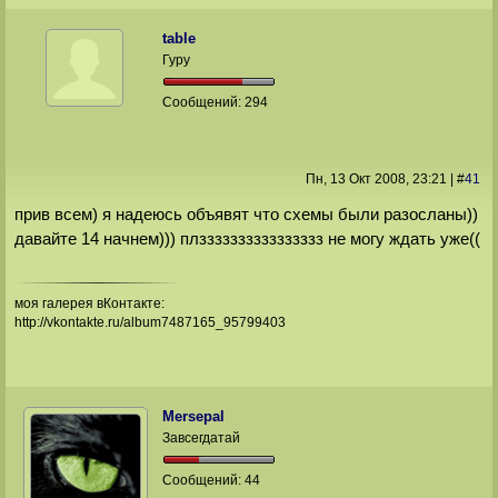
table
Гуру
Сообщений:
294
Пн, 13 Окт 2008
, 23:21
|
#
41
прив всем) я надеюсь объявят что схемы были разосланы))
давайте 14 начнем))) плзззззззззззззззз не могу ждать уже((
моя галерея вКонтакте:
http://vkontakte.ru/album7487165_95799403
Mersepal
Завсегдатай
Сообщений:
44