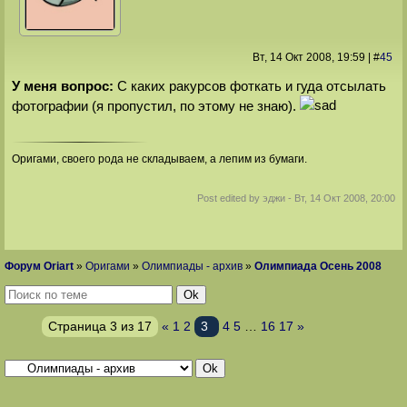
Вт, 14 Окт 2008
, 19:59
|
#
45
У меня вопрос:
С каких ракурсов фоткать и гуда отсылать
фотографии (я пропустил, по этому не знаю).
Оригами, своего рода не складываем, а лепим из бумаги.
Post edited by
эджи
-
Вт, 14 Окт 2008, 20:00
Форум Oriart
»
Оригами
»
Олимпиады - архив
»
Олимпиада Осень 2008
Страница
3
из
17
«
1
2
3
4
5
…
16
17
»