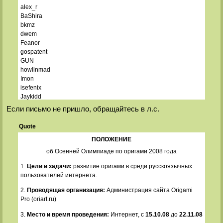
alex_r
BaShira
bkmz
dwem
Feanor
gospatent
GUN
howlinmad
Imon
isefenix
Jaykidd
koka
Если письмо не пришло, обращайтесь в л.с.
lexa
LW
Quote
lysithea
ПОЛОЖЕНИЕ
makx
Mersepal
об Осенней Олимпиаде по оригами 2008 года
Nonlinear
1.
Цели и задачи:
развитие оригами в среди русскоязычных
Shadow
пользователей интернета.
Tararasik
usta63
2.
Проводящая организация:
Администрация сайта Origami
WC
Pro (oriart.ru)
yoghurt
Yumiko
3.
Место и время проведения:
Интернет, с
15.10.08
до
22.11.08
Виктор