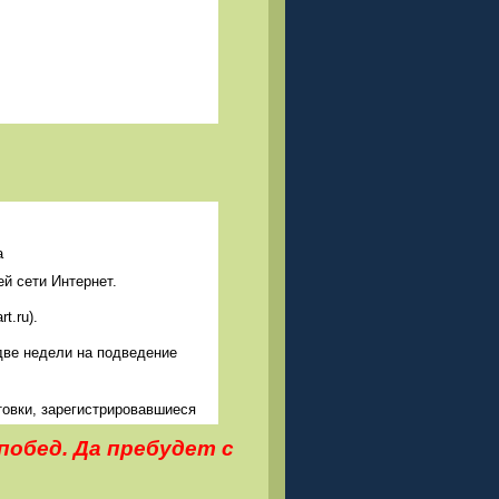
а
й сети Интернет.
t.ru).
две недели на подведение
товки, зарегистрировавшиеся
 труда, посредством
побед. Да пребудет с