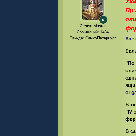
Ува
При
оли
M
Crease Master
фор
Сообщений:
1484
Откуда: Санкт-Петербург
Важ
Есл
"По
оли
одн
ящик
orig
В т
"IV 
фору
В с