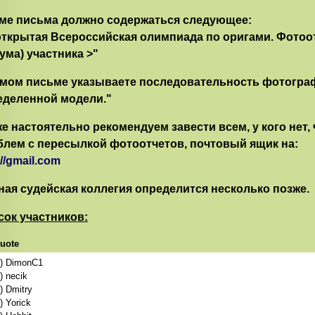
.7. До окончания Олимпиады участники не должны выкладывать фотогра
0) Antedilavius
нтернет.
еме письма должно содержаться следующее:
1) Amplion
открытая Всероссийская олимпиада по оригами. Фотоот
8.
Допускается обсуждение
сборок моделей на форуме, однако, качество
2) Jaykidd
икак не повлияет на выявление победителей.
ма) участника >"
3) alorion
9.
Награждение победителя и призёров:
награда останется тайной до о
амом письме указываете последовательность фотограф
еделенной модели."
е настоятельно рекомендуем завести всем, у кого нет,
блем с пересылкой фотоотчетов, почтовый ящик на:
://gmail.com
ная судейская коллегия определится несколько позже.
сок участников:
uote
) DimonC1
) necik
) Dmitry
) Yorick