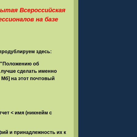
рытая Всероссийская
ссионалов на базе
 продублируем здесь:
 "Положению об
 лучше сделать именно
Мб] на этот почтовый
чет < имя (никнейм с
ий и принадлежность их к