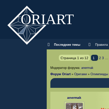
ORI
ART
Последние темы
Правила
Страница
1
из
12
1
2
3
…
Модератор форума:
anermak
Форум Oriart
»
Оригами
»
Олимпиады 
anermak