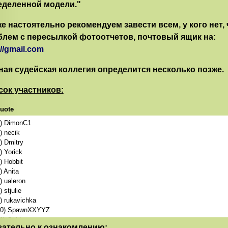
еделенной модели."
е настоятельно рекомендуем завести всем, у кого нет,
блем с пересылкой фотоотчетов, почтовый ящик на:
://gmail.com
ная судейская коллегия определится несколько позже.
сок участников:
uote
) DimonC1
) necik
) Dmitry
) Yorick
) Hobbit
) Anita
) ualeron
) stjulie
) rukavichka
10) SpawnXXYYZ
1) Gold
зательно к ознакомлению: