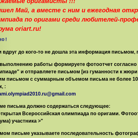
жаемые оригамисты !!!
шел Май, а вместе с ним и ежегодная отк
мпиада по оригами среди любителей-профе
ума oriart.ru!
но!
и вдруг до кого-то не дошла эта информация письмом,
 выполнению работы формируете фотоотчет согласно
мпиаде" и отправляете письмом [из гуманности к жюри
им письмом с суммарным объемом письма не более 10 
, :
ami.olympiad2010.ru@gmail.com
еме письма должно содержаться следующее:
открытая Всероссийская олимпиада по оригами. Фотоот
ма) участника >"
амом письме указываете последовательность фотограф