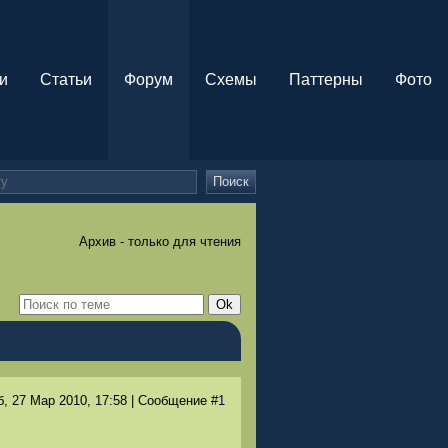
и
Статьи
Форум
Схемы
Паттерны
Фото
Поиск
Архив - только для чтения
б, 27 Мар 2010
, 17:58
|
Сообщение
#
1