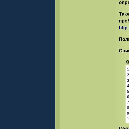
опр
Такж
про
http
Пол
Спи
Q
1
2
3
4
5
6
7
8
9
1
Обя