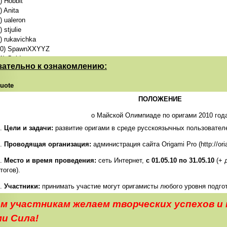
) Hobbit
) Anita
) ualeron
) stjulie
) rukavichka
10) SpawnXXYYZ
1) Gold
зательно к ознакомлению:
2) CrazyAngel
3) Кутул
uote
4) koka
5) Hardes
ПОЛОЖЕНИЕ
16) КОШАК
о Майской Олимпиаде по оригами 2010 год
7) amiin
8) mcogon
1.
Цели и задачи:
развитие оригами в среде русскоязычных пользователе
9) Korn
2.
Проводящая организация:
администрация сайта Origami Pro (http://oriar
0) tripiatrik
1) Katuska
3.
Место и время проведения:
сеть Интернет,
с 01.05.10 по 31.05.10
(+ 
2) Dandi
тогов).
3) Бат
4) Богатырь
4.
Участники:
принимать участие могут оригамисты любого уровня подго
5) lumix
а сайте Origami Pro и имеющие возможность предоставить плоды своего
м участникам желаем творческих успехов и 
6) sergio927
отографии, качеством
НЕ ниже 480х480
.
7) bkmz
и Сила!
5.
Регламент соревнований:
8) Vadim