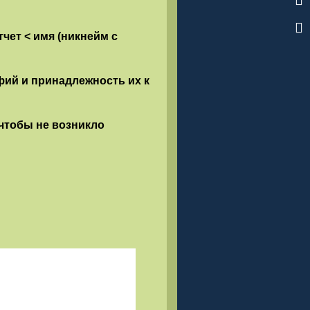
фии конкурсных работ в сети
чет < имя (никнейм с
 советов и их количество,
кончания подведения итогов.
ий и принадлежность их к
 чтобы не возникло