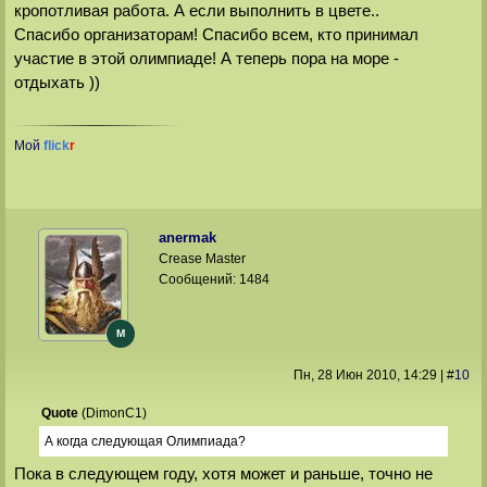
кропотливая работа. А если выполнить в цвете..
Спасибо организаторам! Спасибо всем, кто принимал
участие в этой олимпиаде! А теперь пора на море -
отдыхать ))
Мой
flick
r
anermak
Crease Master
Сообщений:
1484
M
Пн, 28 Июн 2010
, 14:29
|
#
10
Quote
(
DimonС1
)
А когда следующая Олимпиада?
Пока в следующем году, хотя может и раньше, точно не