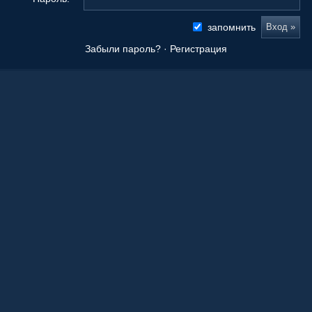
запомнить
Забыли пароль?
·
Регистрация
Новые сообщения
Origami Tanteidan Magazine . Tanteidan Convention. JOAS
20 Ноя 2025, 19:36
Последнее из того, что вы сложили
08 Окт 2025, 11:50
Ваши работы
05 Окт 2025, 15:55
Оригами как способ заработка.
21 Апр 2023, 00:39
Любимые авторы
21 Апр 2023, 00:36
Краснодарский край!
27 Авг 2022, 23:39