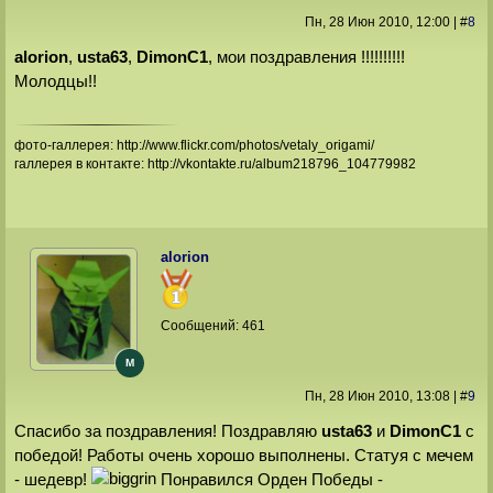
Пн, 28 Июн 2010
, 12:00
|
#
8
alorion
,
usta63
,
DimonС1
, мои поздравления !!!!!!!!!!
Молодцы!!
фото-галлерея: http://www.flickr.com/photos/vetaly_origami/
галлерея в контакте: http://vkontakte.ru/album218796_104779982
alorion
Сообщений:
461
M
Пн, 28 Июн 2010
, 13:08
|
#
9
Спасибо за поздравления! Поздравляю
usta63
и
DimonС1
с
победой! Работы очень хорошо выполнены. Статуя с мечем
- шедевр!
Понравился Орден Победы -