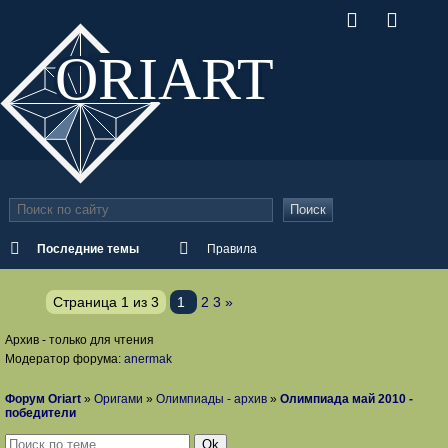
ORI
ART
Поиск
Последние темы
Правила
Страница
1
из
3
1
2
3
»
Архив - только для чтения
Модератор форума:
anermak
Форум Oriart
»
Оригами
»
Олимпиады - архив
»
Олимпиада май 2010 -
победители