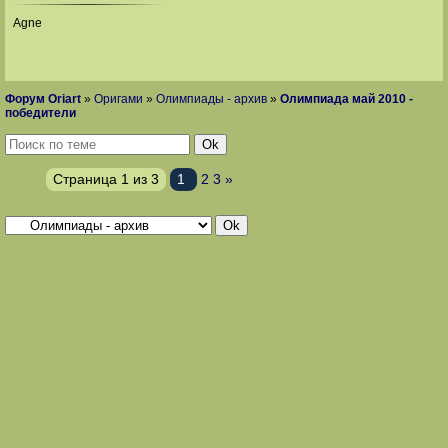
Agne
Форум Oriart
»
Оригами
»
Олимпиады - архив
»
Олимпиада май 2010 -
победители
Страница
1
из
3
1
2
3
»