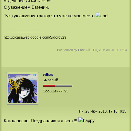
отдельное СПАСИБО!!!
С уважением Евгений.
Тук,тук администратор это уже не мое место
http://picasaweb.google.com/Sidorov29
Post edited by
Евгений
-
Пн, 28 Июн 2010, 17:04
vilkas
Бывалый
Сообщений:
95
Пн, 28 Июн 2010
, 17:16
|
#
15
Как классно! Поздравляю и я всех!!!