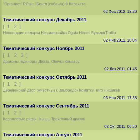
"Органист" Р.Лэнг, "Бингл (собачка) Ф.Кавахата
02 Фев 2012, 13:26
Тематический конкурс Декабрь 2011
[
1
2
]
Новогодние подарки.Незамерзайка Ogata Hiromi.БульдогTrollip
02 Янв 2012, 20:04
Тематический конкурс Ноябрь 2011
[
1
2
3
]
Драконы. Единорог Диаза. Овечка Коматсу.
02 Дек 2011, 01:45
Тематический конкурс Октябрь 2011
[
1
2
]
Деревенский двор (животные). Зимородок Коматсу, Тигр Нишикав
03 Ноя 2011, 17:38
Тематический конкурс Сентябрь 2011
[
1
2
]
Коралловые рифы, Мышь, Трехглавый дракон
03 Окт 2011, 00:50
Тематический конкурс Август 2011