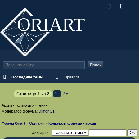
ORI
ART
Поиск
Последние темы
Правила
Страница
1
из
2
1
2
»
Архив - только для чтения
Модератор форума:
DimonС1
Форум Oriart
»
Оригами
»
Конкурсы форума - архив
Фильтр по: