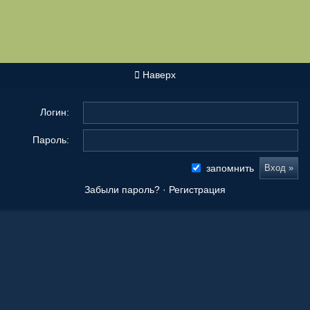
Наверх
Логин:
Пароль:
запомнить
Забыли пароль?
·
Регистрация
Новые сообщения
Origami Tanteidan Magazine . Tanteidan Convention. JOAS
20 Ноя 2025, 19:36
Последнее из того, что вы сложили