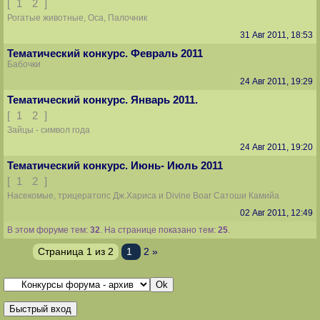
[
1
2
]
Рогатые животные, Оса, Палочник
31 Авг 2011, 18:53
Тематический конкурс. Февраль 2011
Бабочки
24 Авг 2011, 19:29
Тематический конкурс. Январь 2011.
[
1
2
]
Зайцы - символ года
24 Авг 2011, 19:20
Тематический конкурс. Июнь- Июль 2011
[
1
2
]
Насекомые, трицератопс Дж.Хариса и Divine Boar Сатоши Камийа
02 Авг 2011, 12:49
В этом форуме тем:
32
. На странице показано тем:
25
.
Страница
1
из
2
1
2
»