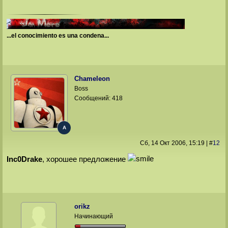
...el conocimiento es una condena...
Chameleon
Boss
Сообщений:
418
A
Сб, 14 Окт 2006
, 15:19
|
#
12
Inc0Drake
, хорошее предложение
orikz
Начинающий