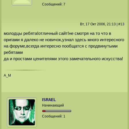
Сообщений:
7
Вт, 17 Окт 2006
, 21:13
|
#
13
молодцы ребята!отличный сайт!не смотря на то что в
оригами я далеко не новичок,узнал здесь много интересного
на форуме,всегда интересно пообщатся с продвинутыми
ребятами
да и простами ценителями этого замечательного искусства!
A_M
ISRAEL
Начинающий
Сообщений:
1