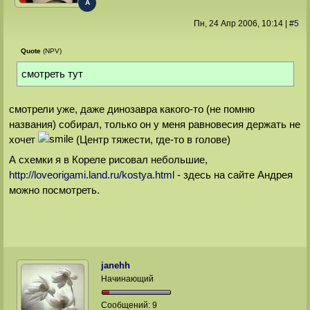
A
Пн, 24 Апр 2006
, 10:14
|
#
5
Quote
(NPV)
смотреть тут
смотрели уже, даже динозавра какого-то (не помню
названия) собирал, только он у меня равновесия держать не
хочет
(Центр тяжести, где-то в голове)
А схемки я в Кореле рисовал небольшие,
http://loveorigami.land.ru/kostya.html
- здесь на сайте Андрея
можно посмотреть.
janehh
Начинающий
Сообщений:
9