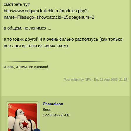
смотреть тут
http://www.origami.kulichki.ru/modules.php?
name=Files&go=showcat&cid=15&pagenum=2
в общем, не ленимся....
а то годик другой и я очень сильно расползусь (как только
все лаги выгоню из своих схем)
я есть, и этим все сказано!
Post edited by
NPV
-
Вс, 23 Апр 2006, 21:15
Chameleon
Boss
Сообщений:
418