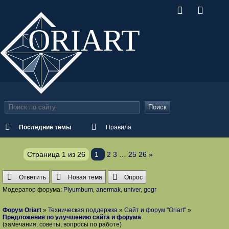
ORI
ART
Поиск
Последние темы
Правила
Страница
1
из
26
1
2
3
…
25
26
»
Ответить
Новая тема
Опрос
Модератор форума:
Plyumbum
,
anermak
,
univer
,
gogr
Форум Oriart
»
Техническая поддержка
»
Сайт и форум "Oriart"
»
Предложения по улучшению сайта и форума
(замечания, советы, вопросы по работе)