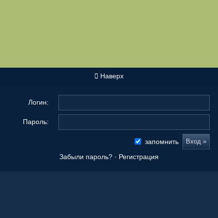
Наверх
Логин:
Пароль:
запомнить
Забыли пароль?
·
Регистрация
Новые сообщения
Origami Tanteidan Magazine . Tanteidan Convention. JOAS