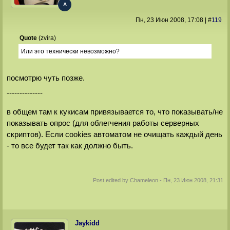
A
Пн, 23 Июн 2008
, 17:08
|
#
119
Quote
(
zvira
)
Или это технически невозможно?
посмотрю чуть позже.
--------------
в общем там к кукисам привязывается то, что показывать/не
показывать опрос (для облегчения работы серверных
скриптов). Если cookies автоматом не очищать каждый день
- то все будет так как должно быть.
Post edited by
Chameleon
-
Пн, 23 Июн 2008, 21:31
Jaykidd