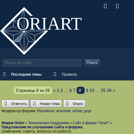
ORI
ART
Поиск
Последние темы
Правила
Страница
8
из
26
«
1
2
…
6
7
8
9
10
…
25
26
»
Ответить
Новая тема
Опрос
Модератор форума:
Plyumbum
,
anermak
,
univer
,
gogr
Форум Oriart
»
Техническая поддержка
»
Сайт и форум "Oriart"
»
Предложения по улучшению сайта и форума
(замечания, советы, вопросы по работе)