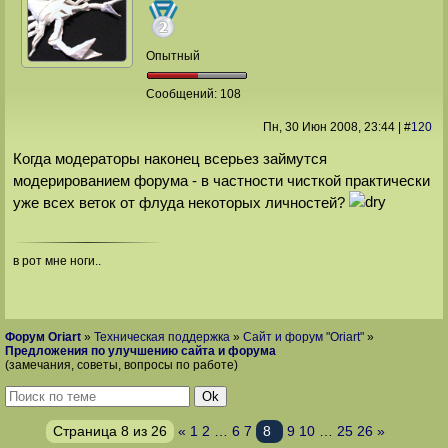
Опытный
Сообщений:
108
Пн, 30 Июн 2008
, 23:44
|
#
120
Когда модераторы наконец всерьез займутся
модерированием форума - в частности чисткой практически
уже всех веток от флуда некоторых личностей?
в рот мне ноги..
Форум Oriart
»
Техническая поддержка
»
Сайт и форум "Oriart"
»
Предложения по улучшению сайта и форума
(замечания, советы, вопросы по работе)
Страница
8
из
26
«
1
2
…
6
7
8
9
10
…
25
26
»