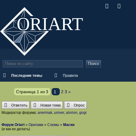
ORI
ART
Поиск
Последние темы
Правила
Страница
1
из
3
1
2
3
»
Ответить
Новая тема
Опрос
Модератор форума:
anermak
,
univer
,
alorion
,
gogr
Форум Oriart
»
Оригами
»
Схемы
»
Маски
(и как их делать)