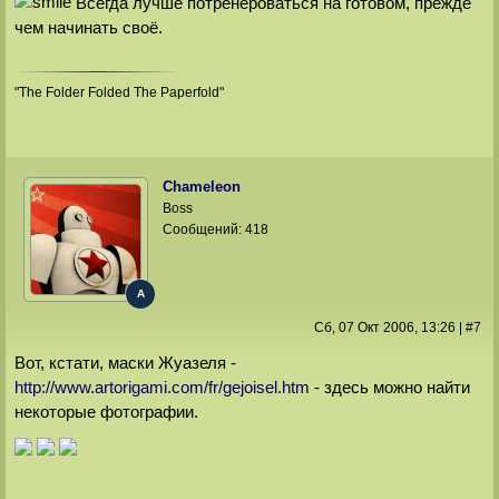
Всегда лучше потренероваться на готовом, прежде
чем начинать своё.
"The Folder Folded The Paperfold"
Chameleon
Boss
Сообщений:
418
A
Сб, 07 Окт 2006
, 13:26
|
#
7
Вот, кстати, маски Жуазеля -
http://www.artorigami.com/fr/gejoisel.htm
- здесь можно найти
некоторые фотографии.