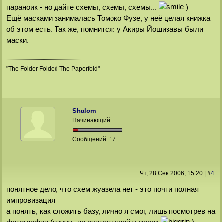
параноик - но дайте схемы, схемы, схемы...
)
Ещё масками занималась Томоко Фузе, у неё целая книжка
об этом есть. Так же, помнится: у Акиры Йошизавы были
маски.
"The Folder Folded The Paperfold"
Shalom
Начинающий
Сообщений:
17
Чт, 28 Сен 2006
, 15:20
|
#
4
понятное дело, что схем жуазела нет - это почти полная
импровизация
а понять, как сложить базу, лично я смог, лишь посмотрев на
фотографии (нуууу.. не считая ушей у масок
)