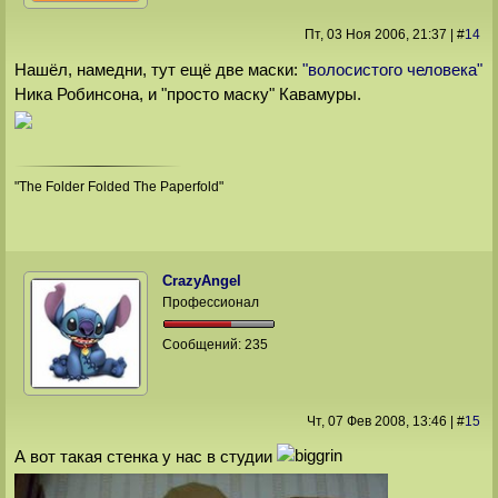
Пт, 03 Ноя 2006
, 21:37
|
#
14
Нашёл, намедни, тут ещё две маски:
"волосистого человека"
Ника Робинсона, и "просто маску" Кавамуры.
"The Folder Folded The Paperfold"
CrazyAngel
Профессионал
Сообщений:
235
Чт, 07 Фев 2008
, 13:46
|
#
15
А вот такая стенка у нас в студии