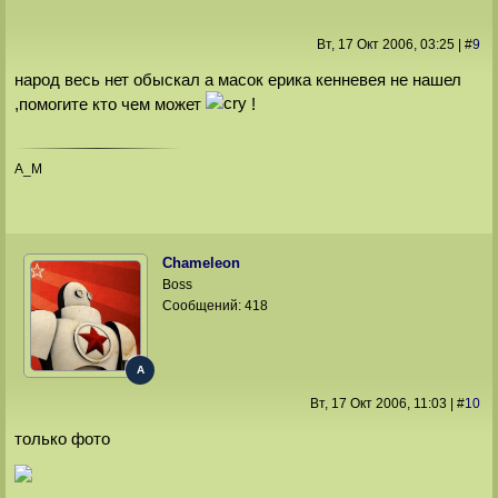
Вт, 17 Окт 2006
, 03:25
|
#
9
народ весь нет обыскал а масок ерика кенневея не нашел
,помогите кто чем может
!
A_M
Chameleon
Boss
Сообщений:
418
A
Вт, 17 Окт 2006
, 11:03
|
#
10
только фото