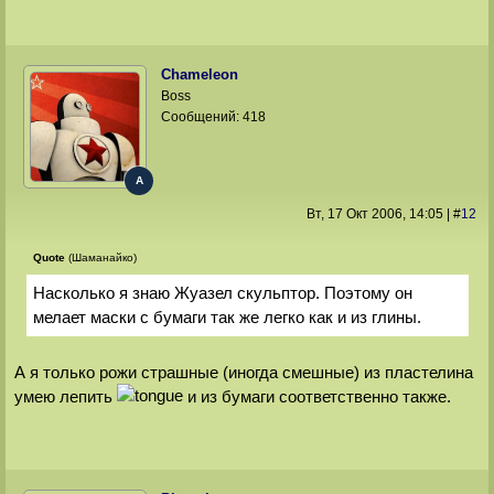
Chameleon
Boss
Сообщений:
418
A
Вт, 17 Окт 2006
, 14:05
|
#
12
Quote
(Шаманайко)
Насколько я знаю Жуазел скульптор. Поэтому он
мелает маски с бумаги так же легко как и из глины.
А я только рожи страшные (иногда смешные) из пластелина
умею лепить
и из бумаги соответственно также.