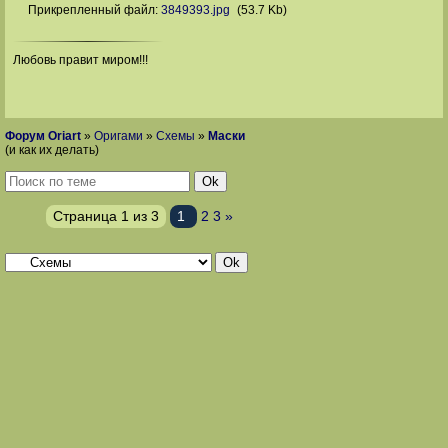
Прикрепленный файл:
3849393.jpg
(53.7 Kb)
Любовь правит миром!!!
Форум Oriart
»
Оригами
»
Схемы
»
Маски
(и как их делать)
Страница
1
из
3
1
2
3
»