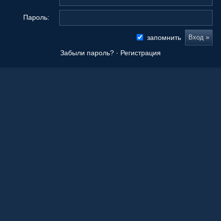
Пароль:
запомнить
Забыли пароль?
·
Регистрация
Новые сообщения
Origami Tanteidan Magazine . Tanteidan Convention. JOAS
20 Ноя 2025, 19:36
Последнее из того, что вы сложили
08 Окт 2025, 11:50
Ваши работы
05 Окт 2025, 15:55
Оригами как способ заработка.
21 Апр 2023, 00:39
Любимые авторы
21 Апр 2023, 00:36
Краснодарский край!