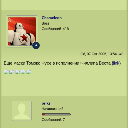
Chameleon
Boss
Сообщений:
418
A
Сб, 07 Окт 2006
, 13:54
|
#
8
Еще маски Томоко Фусе в исполнении Филлипа Веста {
link
}
orikz
Начинающий
Сообщений:
7