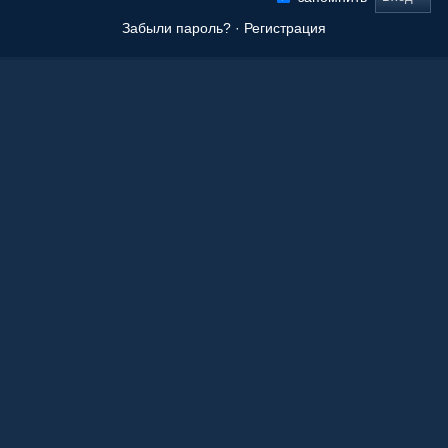
Забыли пароль?
·
Регистрация
Новые сообщения
Origami Tanteidan Magazine . Tanteidan Convention. JOAS
20 Ноя 2025, 19:36
Последнее из того, что вы сложили
08 Окт 2025, 11:50
Ваши работы
05 Окт 2025, 15:55
Оригами как способ заработка.
21 Апр 2023, 00:39
Любимые авторы
21 Апр 2023, 00:36
Краснодарский край!
27 Авг 2022, 23:39
Бумага для оригами
23 Дек 2021, 09:08