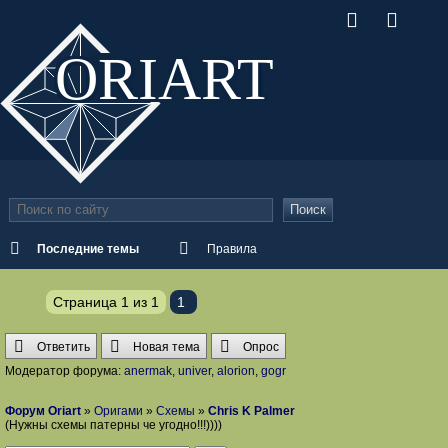
ORI
ART
Поиск
Последние темы
Правила
Страница
1
из
1
1
Ответить
Новая тема
Опрос
Модератор форума:
anermak
,
univer
,
alorion
,
gogr
Форум Oriart
»
Оригами
»
Схемы
»
Chris K Palmer
(Нужны схемы патерны че угодно!!!))))