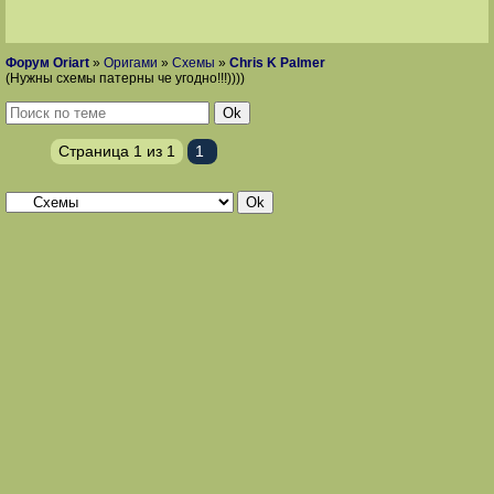
Форум Oriart
»
Оригами
»
Схемы
»
Chris K Palmer
(Нужны схемы патерны че угодно!!!))))
Страница
1
из
1
1