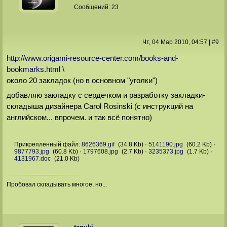
Сообщений:
23
Чт, 04 Мар 2010
, 04:57
|
#
9
http://www.origami-resource-center.com/books-and-
bookmarks.html
\
около 20 закладок (но в основном "уголки")
добавляю закладку с сердечком и разработку закладки-
складыша дизайнера Carol Rosinski (с инструкций на
английском... впрочем. и так всё понятно)
Прикрепленный файл:
8626369.gif
(34.8 Kb)
·
5141190.jpg
(60.2 Kb)
·
9877793.jpg
(60.8 Kb)
·
1797608.jpg
(2.7 Kb)
·
3235373.jpg
(1.7 Kb)
·
4131967.doc
(21.0 Kb)
Пробовал складывать многое, но...