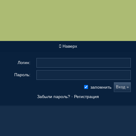
Наверх
Логин:
Пароль:
запомнить
Забыли пароль?
·
Регистрация
Новые сообщения
Origami Tanteidan Magazine . Tanteidan Convention. JOAS