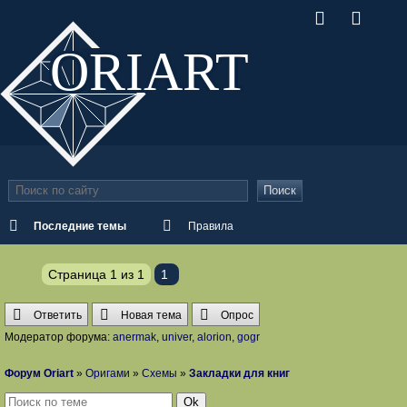
ORI
ART
Поиск
Последние темы
Правила
Страница
1
из
1
1
Ответить
Новая тема
Опрос
Модератор форума:
anermak
,
univer
,
alorion
,
gogr
Форум Oriart
»
Оригами
»
Схемы
»
Закладки для книг