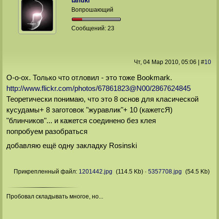
tanuki
Вопрошающий
Сообщений:
23
Чт, 04 Мар 2010
, 05:06
|
#
10
О-о-ох. Только что отловил - это тоже Bookmark.
http://www.flickr.com/photos/67861823@N00/2867624845
Теоретически понимаю, что это 8 основ для класической
кусудамы+ 8 заготовок "журавлик"+ 10 (кажетсЯ)
"блинчиков"... и кажется соединено без клея
попробуем разобраться
добавляю ещё одну закладку Rosinski
Прикрепленный файл:
1201442.jpg
(114.5 Kb)
·
5357708.jpg
(54.5 Kb)
Пробовал складывать многое, но...