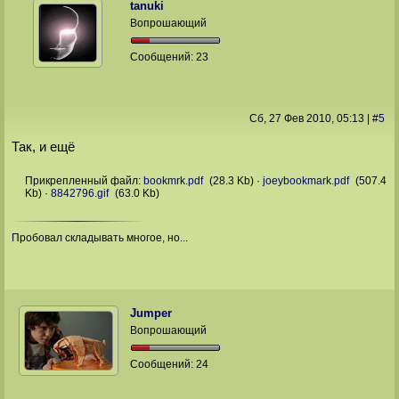
tanuki
Вопрошающий
Сообщений:
23
Сб, 27 Фев 2010
, 05:13
|
#
5
Так, и ещё
Прикрепленный файл:
bookmrk.pdf
(28.3 Kb)
·
joeybookmark.pdf
(507.4
Kb)
·
8842796.gif
(63.0 Kb)
Пробовал складывать многое, но...
Jumper
Вопрошающий
Сообщений:
24