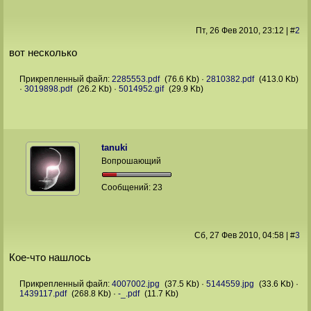
Пт, 26 Фев 2010
, 23:12
|
#
2
вот несколько
Прикрепленный файл:
2285553.pdf
(76.6 Kb)
·
2810382.pdf
(413.0 Kb)
·
3019898.pdf
(26.2 Kb)
·
5014952.gif
(29.9 Kb)
tanuki
Вопрошающий
Сообщений:
23
Сб, 27 Фев 2010
, 04:58
|
#
3
Кое-что нашлось
Прикрепленный файл:
4007002.jpg
(37.5 Kb)
·
5144559.jpg
(33.6 Kb)
·
1439117.pdf
(268.8 Kb)
·
-_.pdf
(11.7 Kb)