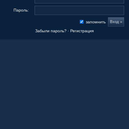
Пароль:
запомнить
Забыли пароль?
·
Регистрация
Новые сообщения
Origami Tanteidan Magazine . Tanteidan Convention. JOAS
20 Ноя 2025, 19:36
Последнее из того, что вы сложили
08 Окт 2025, 11:50
Ваши работы
05 Окт 2025, 15:55
Оригами как способ заработка.
21 Апр 2023, 00:39
Любимые авторы
21 Апр 2023, 00:36
Краснодарский край!