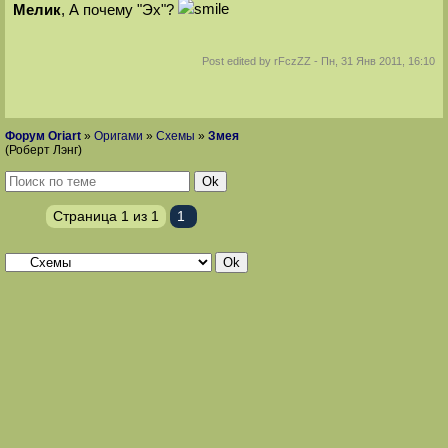
Мелик
, А почему "Эх"?
Post edited by
rFczZZ
-
Пн, 31 Янв 2011, 16:10
Форум Oriart
»
Оригами
»
Схемы
»
Змея
(Роберт Лэнг)
Страница
1
из
1
1