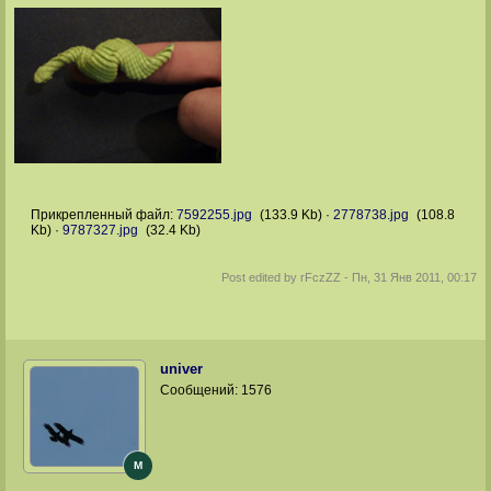
Прикрепленный файл:
7592255.jpg
(133.9 Kb)
·
2778738.jpg
(108.8
Kb)
·
9787327.jpg
(32.4 Kb)
Post edited by
rFczZZ
-
Пн, 31 Янв 2011, 00:17
univer
Сообщений:
1576
M