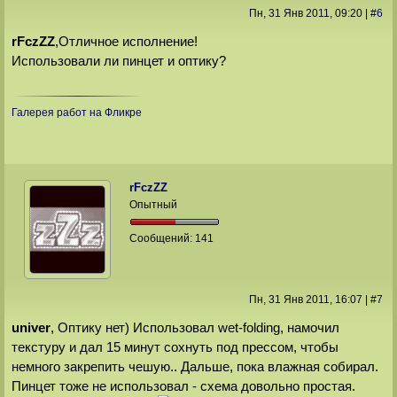
Пн, 31 Янв 2011
, 09:20
|
#
6
rFczZZ
,Отличное исполнение!
Использовали ли пинцет и оптику?
Галерея работ на Фликре
rFczZZ
Опытный
Сообщений:
141
Пн, 31 Янв 2011
, 16:07
|
#
7
univer
, Оптику нет) Использовал wet-folding, намочил
текстуру и дал 15 минут сохнуть под прессом, чтобы
немного закрепить чешую.. Дальше, пока влажная собирал.
Пинцет тоже не использовал - схема довольно простая.