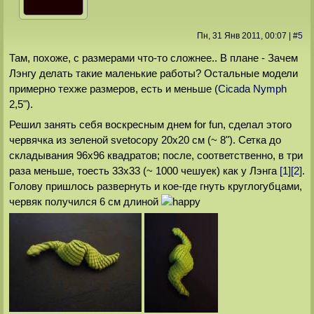
Пн, 31 Янв 2011
, 00:07
|
#
5
Там, похоже, с размерами что-то сложнее.. В плане - Зачем
Лэнгу делать такие маленькие работы? Остальные модели
примерно техже размеров, есть и меньше (
Cicada Nymph
2,5").
Решил занять себя воскресным днем for fun, сделал этого
червячка из зеленой svetocopy 20x20 см (~ 8"). Сетка до
складывания 96x96 квадратов; после, соответственно, в три
раза меньше, тоесть 33x33 (~ 1000 чешуек) как у Лэнга
[1]
[2]
.
Голову пришлось развернуть и кое-где гнуть круглогубцами,
червяк получился 6 см длиной