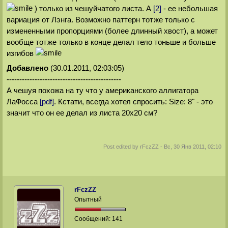
) только из чешуйчатого листа. А
[2]
- ее небольшая
вариация от Лэнга. Возможно паттерн тотже только с
измененными пропорциями (более длинный хвост), а может
вообще тотже только в конце делал тело тоньше и больше
изгибов
Добавлено
(30.01.2011, 02:03:05)
---------------------------------------------
А чешуя похожа на ту что у американского аллигатора
ЛаФосса
[pdf]
. Кстати, всегда хотел спросить: Size: 8" - это
значит что он ее делал из листа 20x20 см?
Post edited by
rFczZZ
-
Вс, 30 Янв 2011, 02:10
rFczZZ
Опытный
Сообщений:
141