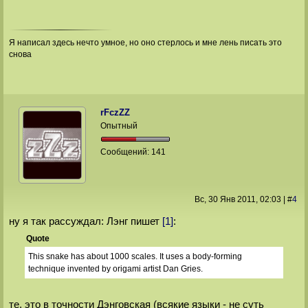
Я написал здесь нечто умное, но оно стерлось и мне лень писать это
снова
rFczZZ
Опытный
Сообщений:
141
Вс, 30 Янв 2011
, 02:03
|
#
4
ну я так рассуждал: Лэнг пишет
[1]
:
Quote
This snake has about 1000 scales. It uses a body-forming
technique invented by origami artist Dan Gries.
те. это в точности Дэнговская (всякие языки - не суть