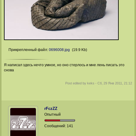
Прикрепленный файл:
0696008.jpg
(19.9 Kb)
Я написал здесь нечто умное, но оно стерлось и мне лень писать это
снова
Post edited by
keks
-
Сб, 29 Янв 2011, 21:12
rFczZZ
Опытный
Сообщений:
141