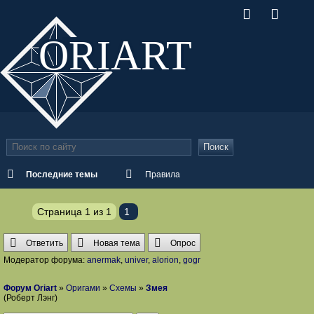
ORI
ART
Поиск
Последние темы
Правила
Страница
1
из
1
1
Ответить
Новая тема
Опрос
Модератор форума:
anermak
,
univer
,
alorion
,
gogr
Форум Oriart
»
Оригами
»
Схемы
»
Змея
(Роберт Лэнг)