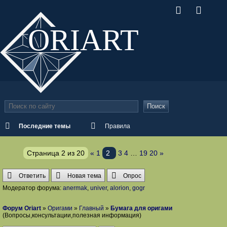
ORI
ART
Поиск
Последние темы
Правила
Страница
2
из
20
«
1
2
3
4
…
19
20
»
Ответить
Новая тема
Опрос
Модератор форума:
anermak
,
univer
,
alorion
,
gogr
Форум Oriart
»
Оригами
»
Главный
»
Бумага для оригами
(Вопросы,консультации,полезная информация)