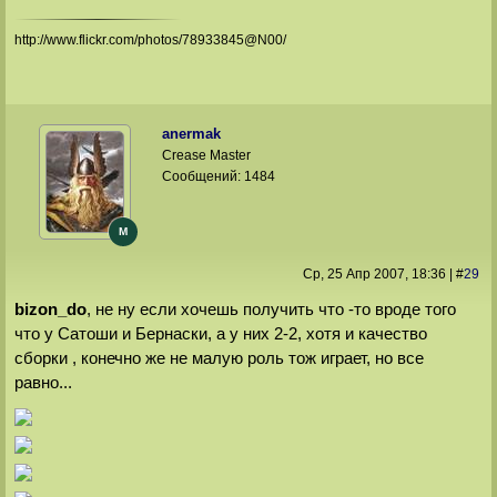
http://www.flickr.com/photos/78933845@N00/
anermak
Crease Master
Сообщений:
1484
M
Ср, 25 Апр 2007
, 18:36
|
#
29
bizon_do
, не ну если хочешь получить что -то вроде того
что у Сатоши и Бернаски, а у них 2-2, хотя и качество
сборки , конечно же не малую роль тож играет, но все
равно...