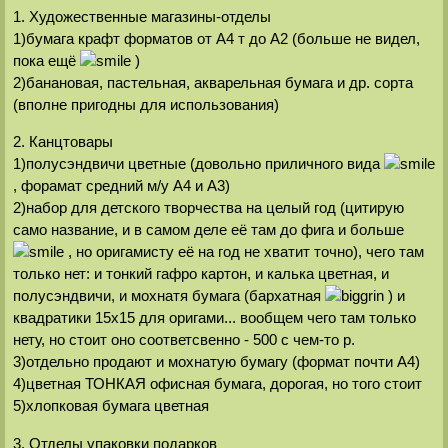
1. Художественные магазины-отделы
1)бумага крафт форматов от А4 т до А2 (больше не видел,
пока ещё
)
2)банановая, пастельная, акварельная бумага и др. сорта
(вполне пригодны для использования)
2. Канцтовары
1)полусэндвичи цветные (довольно приличного вида
, форамат средний м/у А4 и А3)
2)набор для детского творчества на целый год (цитирую
само название, и в самом деле её там до фига и больше
, но оригамисту её на год не хватит точно), чего там
только нет: и тонкий гафро картон, и калька цветная, и
полусэндвичи, и мохнатя бумага (бархатная
) и
квадратики 15х15 для оригами... вообщем чего там только
нету, но стоит оно соответсвенно - 500 с чем-то р.
3)отдельно продают и мохнатую бумагу (формат почти А4)
4)цветная ТОНКАЯ офисная бумага, дорогая, но того стоит
5)хлопковая бумага цветная
3. Отделы упаковки подарков