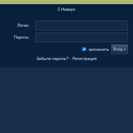
Наверх
Логин:
Пароль:
запомнить
Забыли пароль?
·
Регистрация
Новые сообщения
Origami Tanteidan Magazine . Tanteidan Convention. JOAS
20 Ноя 2025, 19:36
Последнее из того, что вы сложили
08 Окт 2025, 11:50
Ваши работы
05 Окт 2025, 15:55
Оригами как способ заработка.