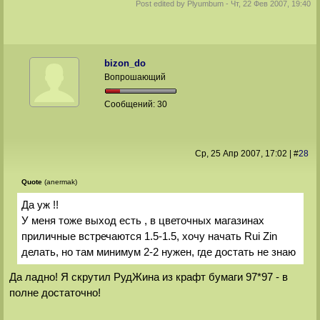
Post edited by
Plyumbum
-
Чт, 22 Фев 2007, 19:40
bizon_do
Вопрошающий
Сообщений:
30
Ср, 25 Апр 2007
, 17:02
|
#
28
Quote
(anermak)
Да уж !!
У меня тоже выход есть , в цветочных магазинах
приличные встречаются 1.5-1.5, хочу начать Rui Zin
делать, но там минимум 2-2 нужен, где достать не знаю
Да ладно! Я скрутил РудЖина из крафт бумаги 97*97 - в
полне достаточно!