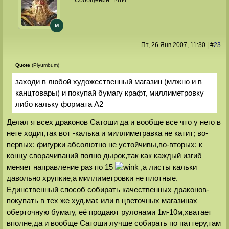
Сообщений:
1484
M
Пт, 26 Янв 2007
, 11:30
|
#
23
Quote
(Plyumbum)
заходи в любой художественный магазин (млжно и в
канцтовары) и покупай бумагу крафт, миллиметровку
либо кальку формата А2
Делал я всех драконов Сатоши да и вообще все что у него в
нете ходит,так вот -калька и миллиметравка не катит; во-
первых: фигурки абсолютно не устойчивы,во-вторых: к
концу сворачиваний полно дырок,так как каждый изгиб
меняет направление раз по 15
,а листы кальки
давольно хрупкие,а миллиметровки не плотные.
Единственный способ собирать качественных драконов-
покупать в тех же худ.маг. или в цветочных магазинах
оберточную бумагу, её продают рулонами 1м-10м,хватает
вполне,да и вообще Сатоши лучше собирать по паттеру,там