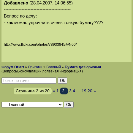
Добавлено
(28.04.2007, 14:06:55)
---------------------------------------------
Вопрос по делу:
- как можно упрочнить очень тонкую бумагу????
http://www.flickr.com/photos/78933845@N00/
Форум Oriart
»
Оригами
»
Главный
»
Бумага для оригами
(Вопросы,консультации,полезная информация)
Страница
2
из
20
«
1
2
3
4
…
19
20
»