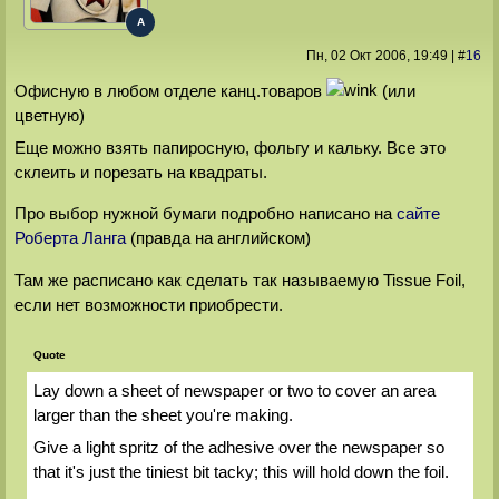
A
Пн, 02 Окт 2006
, 19:49
|
#
16
Офисную в любом отделе канц.товаров
(или
цветную)
Еще можно взять папиросную, фольгу и кальку. Все это
склеить и порезать на квадраты.
Про выбор нужной бумаги подробно написано на
сайте
Роберта Ланга
(правда на английском)
Там же расписано как сделать так называемую Tissue Foil,
если нет возможности приобрести.
Quote
Lay down a sheet of newspaper or two to cover an area
larger than the sheet you're making.
Give a light spritz of the adhesive over the newspaper so
that it's just the tiniest bit tacky; this will hold down the foil.