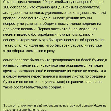
было от силы человек 20 зрителей...а тут наверно больше
100 собралось,что странно для дня физмат факультета)
аплодировали неплохо, удивленные восклицания слышал:)
правда не все поняли идею...многие решили что мы
попросту не успели...в общем я выступление поделил на
две части песнями. Первая часть это была медленная
песня и видео с фотографиями,пока мы складывали
основу,а вторая часть это быстрая песня (чтоб проснулись
те кто спал,ну и для нас чтоб быстрей работали) это уже
этап сборки элементов в розу.
самое весёлое было то что тренировался на белой бумаге,а
на выступление взял красную,а она оказывается не такая
крепкая оказалась ещё и освещение на сцене не очень...и я
в самом начале перестарался и порвал листок по срединке
бутона и он не хотел скручиваться:) не рассчитывал я на
такие обстоятельства,еле собрал))
Эм,хм...я только поел и ещё перевариваю поэтому моё оригами будет не
такое как бы оно было потом....