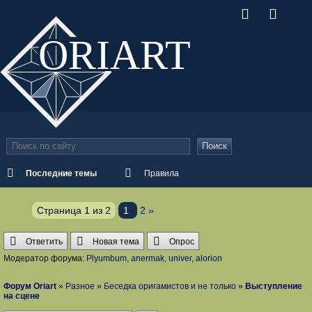
ORI
ART
Поиск
Последние темы
Правила
Страница
1
из
2
1
2
»
Ответить
Новая тема
Опрос
Модератор форума:
Plyumbum
,
anermak
,
univer
,
alorion
Форум Oriart
»
Разное
»
Беседка оригамистов и не только
»
Выступление
на сцене