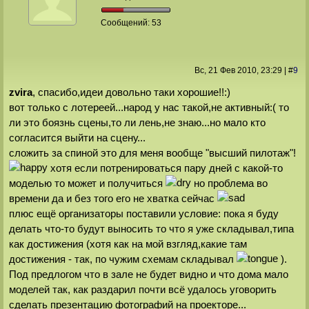
Сообщений:
53
Вс, 21 Фев 2010
, 23:29
|
#
9
zvira
, спасибо,идеи довольно таки хорошие!!:)
вот только с лотереей...народ у нас такой,не активный:( то
ли это боязнь сцены,то ли лень,не знаю...но мало кто
согласится выйти на сцену...
сложить за спиной это для меня вообще "высший пилотаж"!
хотя если потренироваться пару дней с какой-то
моделью то может и получиться
но проблема во
времени да и без того его не хватка сейчас
плюс ещё организаторы поставили условие: пока я буду
делать что-то будут выносить то что я уже складывал,типа
как достижения (хотя как на мой взгляд,какие там
достижения - так, по чужим схемам складывал
).
Под предлогом что в зале не будет видно и что дома мало
моделей так, как раздарил почти всё удалось уговорить
сделать презентацию фотографий на проекторе...