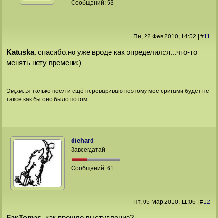
Сообщений:
53
Пн, 22 Фев 2010
, 14:52
|
#
11
Katuska
, спасибо,но уже вроде как определился...что-то
менять нету времени:)
Эм,хм...я только поел и ещё перевариваю поэтому моё оригами будет не
такое как бы оно было потом....
diehard
Завсегдатай
Сообщений:
61
Пт, 05 Мар 2010
, 11:06
|
#
12
FanTomas
, как прошло выступление?