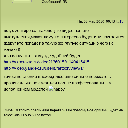
Сообщений:
53
Пн, 08 Мар 2010
, 00:43
|
#
15
вот, смонтировал наконец-то видео нашего
выступления,может кому-то интересно будет или пригодится
(вдруг кто попадёт в такую же глупую ситуацию,чего не
желаю!!)
два варианта---кому где удобней будет:
http://vkontakte.ru/video21360159_140415415
http://video.yandex.ru/users/fartoon/view/1/
качество съемки плохое,плюс ещё сильно пережато...
прошу сильно не смеяться над не профессиональным
исполнением моделей
Эм,хм...я только поел и ещё перевариваю поэтому моё оригами будет не
такое как бы оно было потом....