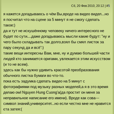
Сб, 20 Фев 2010
, 20:12
|
#
5
я кажется догадываюсь о чём Вы,вроде на видео видел...но
я посчитал что на сцене за 5 минут я не смогу сделать
такое:)
да и тут не искушённому человеку ничего интересного не
будет по сути....даже догадываюсь мысли какие будут: "ну и
чего было складывать так долго,взял бы смял листок за
пару секунд да и всё":)
такие вещи интересны Вам, мне, ну и думаю большей части
людей кто занимается оригами, увлекается этим искусством
(и то не всем).
здесь как бы нужно удивить красотой преобразования
обычного листка бумаги во что-то.
пока есть задумка сделать видео на 5 минут с
фотографиями под музыку разных моделей,а я в это время
делаю owl Nguyen Hung Cuong'а(да простит он меня за
неправильное написание его имени). Вроде как сова---
символ знаний,университет...но если честно мне не нравится
єта затея:(