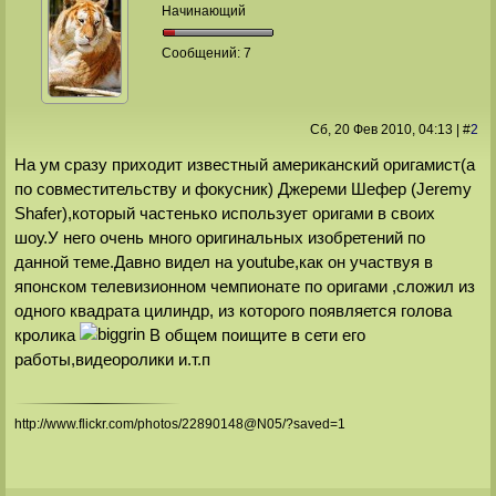
Начинающий
Сообщений:
7
Сб, 20 Фев 2010
, 04:13
|
#
2
На ум сразу приходит известный американский оригамист(а
по совместительству и фокусник) Джереми Шефер (Jeremy
Shafer),который частенько использует оригами в своих
шоу.У него очень много оригинальных изобретений по
данной теме.Давно видел на youtube,как он участвуя в
японском телевизионном чемпионате по оригами ,сложил из
одного квадрата цилиндр, из которого появляется голова
кролика
В общем поищите в сети его
работы,видеоролики и.т.п
http://www.flickr.com/photos/22890148@N05/?saved=1