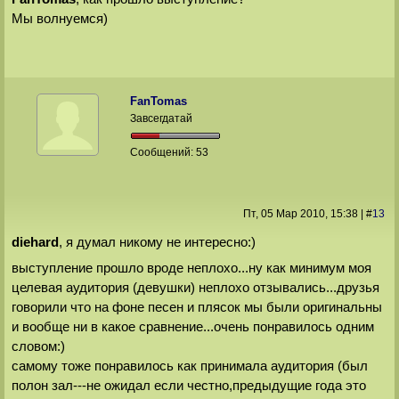
Мы волнуемся)
FanTomas
Завсегдатай
Сообщений:
53
Пт, 05 Мар 2010
, 15:38
|
#
13
diehard
, я думал никому не интересно:)
выступление прошло вроде неплохо...ну как минимум моя
целевая аудитория (девушки) неплохо отзывались...друзья
говорили что на фоне песен и плясок мы были оригинальны
и вообще ни в какое сравнение...очень понравилось одним
словом:)
самому тоже понравилось как принимала аудитория (был
полон зал---не ожидал если честно,предыдущие года это