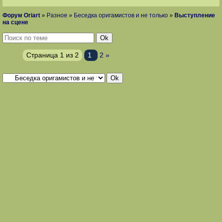
Форум Oriart
»
Разное
»
Беседка оригамистов и не только
»
Выступление
на сцене
Страница
1
из
2
1
2
»