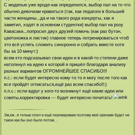
С моделью уже вроде-как определился, выбор пал на то что
обычно девочкам нравиться (так, как педагоги в большей
части женщины...да и на такого рода концерты, как я
заметил, ходят в основном студентки) выбор пал на розу
Кавасаки...попросил двух друзей помочь (как раз бутон,
цветоножка и листик) главное теперь потренироваться чтоб
это всё успеть сложить синхронно и собрать вместе хотя
бы за 10 минут:)
всем кто подсказывал свои идеи и в какой-то степени даже
натолкнул на идею к которой я пришёл благодаря анализу
разных вариантов ОГРОМНЕЙШЕЕ СПАСИБО!!!
п.с.: если будет интересно кому-то то я могу после того как
все пройдёт отписаться,ещё раз всем спасибо!!:)
п.п.с.: если вдруг у кого-то возникнут ещё какие идеи или
советы,корректировка --- будет интересно почитать!
Эм,хм...я только поел и ещё перевариваю поэтому моё оригами будет не
такое как бы оно было потом....