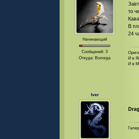
Завт
то ч
Кава
В пл
24 ч
Начинающий
Сообщений:
3
Орига
Откуда: Вологда
И в Я
И в М
Iver
Dra
Гале