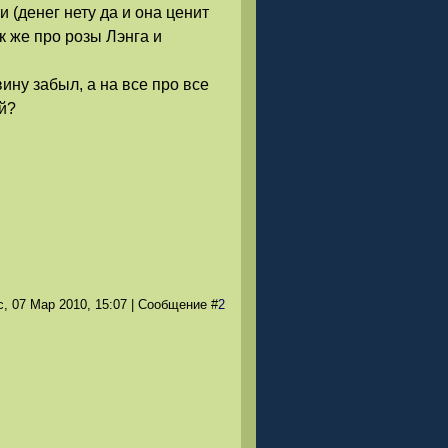
 (денег нету да и она ценит
ак же про розы Лэнга и
ину забыл, а на все про все
й?
с, 07 Мар 2010
, 15:07
|
Сообщение
#
2