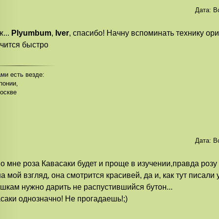
Дата:
В
ж...
Plyumbum
,
Iver
, спасибо! Начну вспоминать технику ор
чится быстро
ми есть везде:
понии,
оскве
Дата:
В
по мне роза Кавасаки будет и проще в изучении,правда розу
на мой взгляд, она смотрится красивей, да и, как тут писали
шкам нужно дарить не распустившийся бутон...
саки однозначно! Не прогадаешь!;)