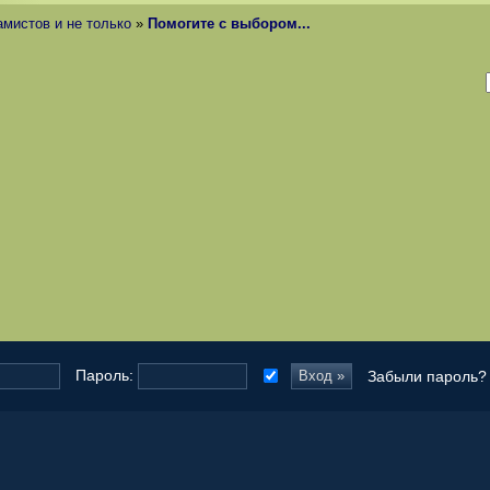
амистов и не только
»
Помогите с выбором...
запомнить
Пароль:
Забыли пароль?