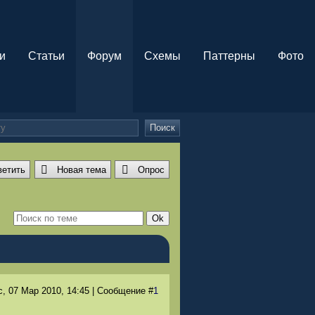
и
Статьи
Форум
Схемы
Паттерны
Фото
Поиск
ветить
Новая тема
Опрос
с, 07 Мар 2010
, 14:45
|
Сообщение
#
1