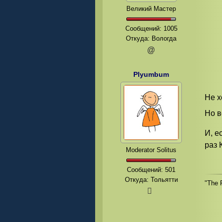
Великий Мастер
Сообщений:
1005
Откуда: Вологда
@
Plyumbum
Не х
Но в
И, е
раз 
Moderator Solitus
Сообщений:
501
Откуда: Тольятти
"The 