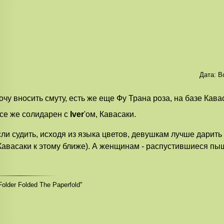
Дата:
В
очу вносить смуту, есть же еще Фу Трана роза, на базе Кава
се же солидарен с
Iver
'ом, Кавасаки.
сли судить, исходя из языка цветов, девушкам лучше дарит
Кавасаки к этому ближе). А женщинам - распустившиеся пы
Folder Folded The Paperfold"