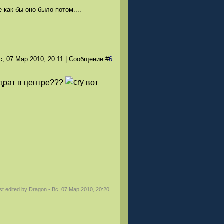
 как бы оно было потом....
с, 07 Мар 2010
, 20:11
|
Сообщение
#
6
вадрат в центре???
вот
st edited by
Dragon
-
Вс, 07 Мар 2010, 20:20