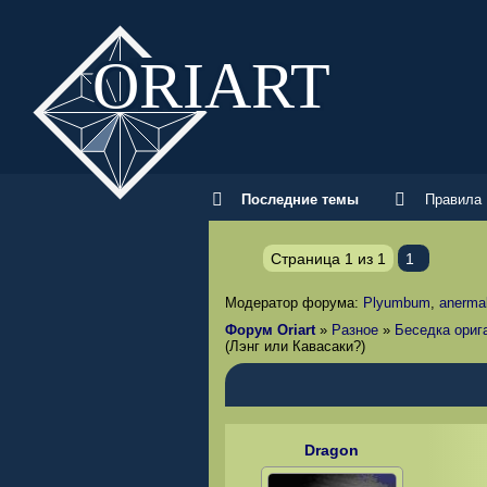
ORI
ART
Последние темы
Правила
Страница
1
из
1
1
Модератор форума:
Plyumbum
,
anerma
Форум Oriart
»
Разное
»
Беседка ориг
(Лэнг или Кавасаки?)
Dragon