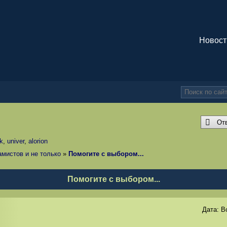
Новост
От
k
,
univer
,
alorion
амистов и не только
»
Помогите с выбором...
Помогите с выбором...
Дата:
В