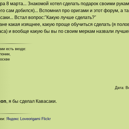
ра 8 марта... Знакомой хотел сделать подарок своими руками
его сам добился)... Вспомнил про оригами и этот форум, а т
саки... Встал вопрос:"Какую лучше сделать?"
ане какая изящнее, какую проще обучиться сделать (я полов
аса) и вообще какую бы вы по своим меркам назвали лучше
ми есть везде:
понии,
оскве
Дата:
В
gon
, я бы сделал Кавасаки.
реи:
Яндекс
Loveorigami
Flickr