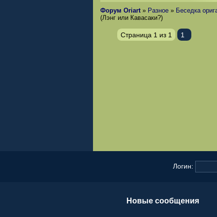
Форум Oriart
»
Разное
»
Беседка ориг
(Лэнг или Кавасаки?)
Страница
1
из
1
1
Логин:
Новые сообщения