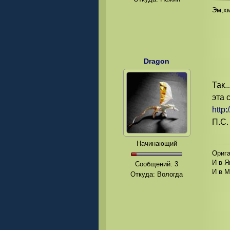
Эм,хм
Dragon
Так.
эта 
http
П.С.
Начинающий
Орига
И в Я
Сообщений:
3
И в М
Откуда: Вологда