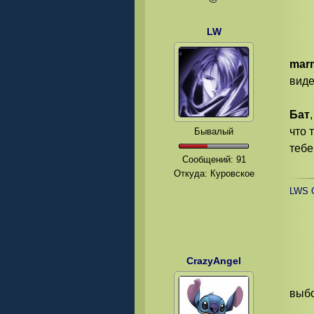
LW
mar
виде
Бат
что 
Бывалый
тебе
Сообщений:
91
Откуда: Куровское
LWS O
CrazyAngel
выбо