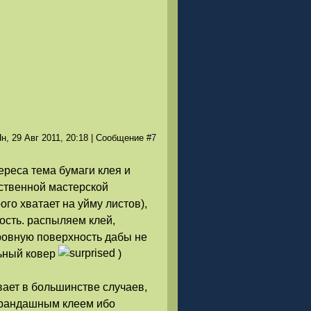
н, 29 Авг 2011
, 20:18
|
Сообщение
#
7
тереса тема бумаги клея и
ественной мастерской
ого хватает на уйму листов),
ость. распыляем клей,
 ровную поверхность дабы не
льный ковер
)
ывает в большинстве случаев,
арандашным клеем ибо