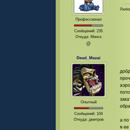
Любов
Профессионал
Сообщений:
235
Откуда: Минск
@
Dead_Mazai
добр
проч
аэро
пото
зака
Опытный
обра
Сообщений:
104
Откуда: дмитров
а по
я ее