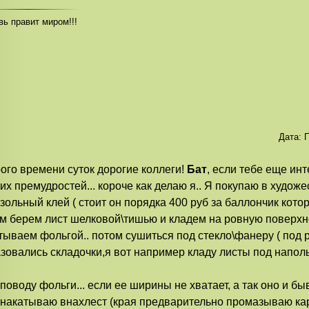
ь правит миром!!!
Дата:
П
ого времени суток дорогие коллеги!
Бат
, если тебе еще ин
их премудростей... короче как делаю я.. Я покупаю в худож
зольный клей ( стоит он порядка 400 руб за баллончик котор
м берем лист шелковой\тишью и кладем на ровную поверхн
тываем фольгой.. потом сушиться под стекло\фанеру ( под
зовались складочки,я вот например кладу листы под напо
 поводу фольги... если ее ширины не хватает, а так оно и б
 накатываю внахлест (края предварительно промазываю к