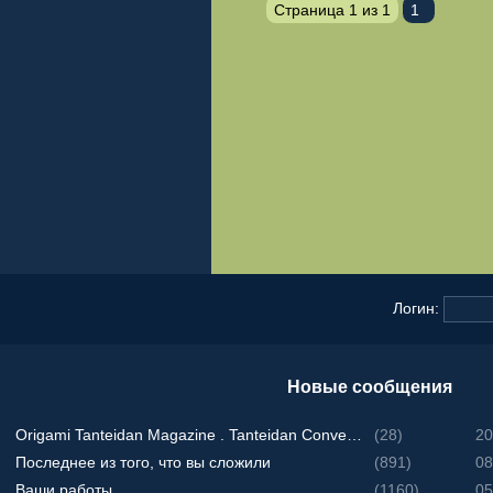
Страница
1
из
1
1
Логин:
Новые сообщения
Origami Tanteidan Magazine . Tanteidan Convention. JOAS
(28)
20
Последнее из того, что вы сложили
(891)
08
Ваши работы
(1160)
05