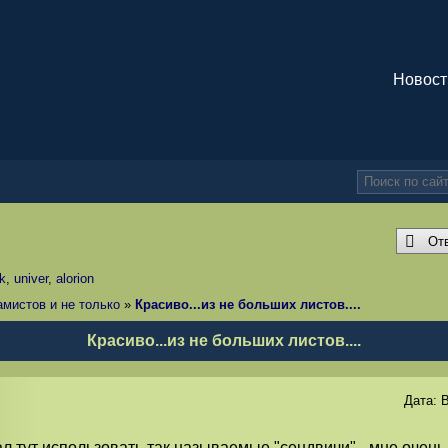
Новост
От
k
,
univer
,
alorion
амистов и не только
»
Красиво...из не больших листов....
Красиво...из не больших листов....
Дата:
В
л тут использовать так называемые "сендвичи" - мне очень