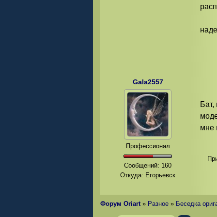
расп
наде
Gala2557
Бат,
моде
мне 
Профессионал
Пр
Сообщений:
160
Откуда: Егорьевск
Форум Oriart
»
Разное
»
Беседка ориг