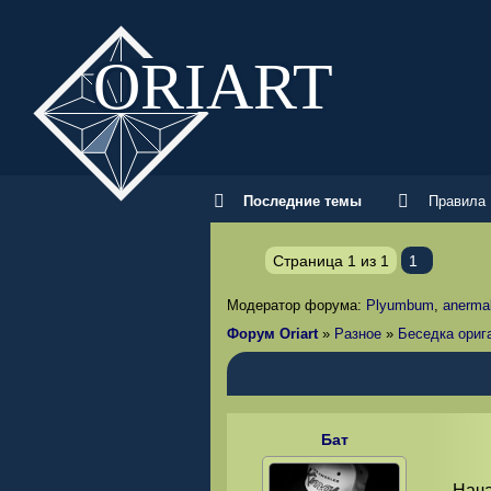
ORI
ART
Последние темы
Правила
Страница
1
из
1
1
Модератор форума:
Plyumbum
,
anerma
Форум Oriart
»
Разное
»
Беседка ориг
Бат
Нача