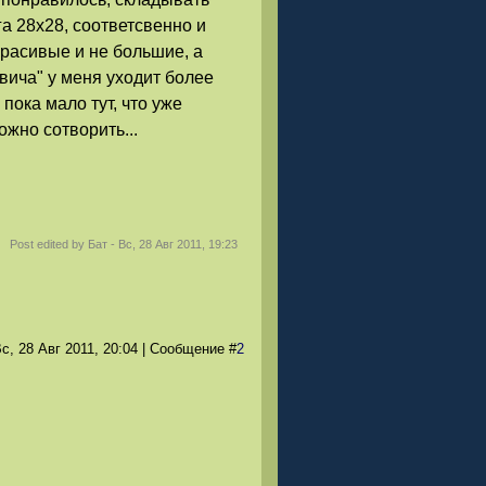
а 28х28, соответсвенно и
красивые и не большие, а
двича" у меня уходит более
 пока мало тут, что уже
жно сотворить...
Post edited by
Бат
-
Вс, 28 Авг 2011, 19:23
с, 28 Авг 2011
, 20:04
|
Сообщение
#
2