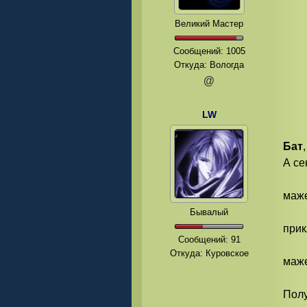
Великий Мастер
Сообщений:
1005
Откуда: Вологда
@
LW
Бат
А се
маже
Бывалый
прик
Сообщений:
91
Откуда: Куровское
маже
Полу