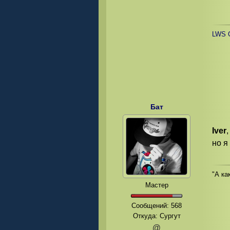
LWS O
Бат
Iver
но я
"А как
Мастер
Сообщений:
568
Откуда: Сургут
@