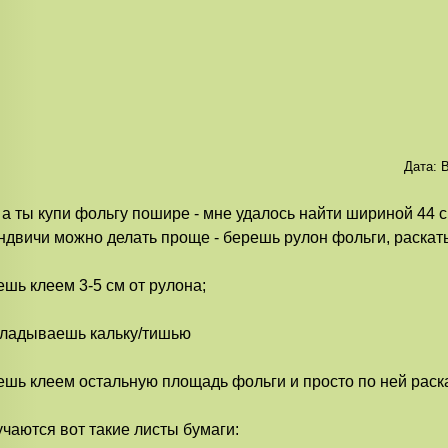
Дата:
В
, а ты купи фольгу пошире - мне удалось найти шириной 44 с
ндвичи можно делать проще - берешь рулон фольги, раскат
шь клеем 3-5 см от рулона;
ладываешь кальку/тишью
шь клеем остальную площадь фольги и просто по ней раск
чаются вот такие листы бумаги: