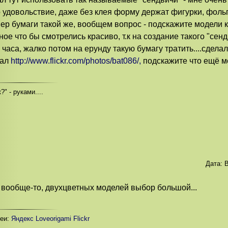
 удовольствие, даже без клея форму держат фигурки, фольг
ер бумаги такой же, вообщем вопрос - подскажите модели 
ное что бы смотрелись красиво, т.к на создание такого "сен
 часа, жалко потом на ерунду такую бумагу тратить....сделал
лал
http://www.flickr.com/photos/bat086/,
подскажите что ещё мо
?" - руками....
Дата:
В
, вообще-то, двухцветных моделей выбор большой...
реи:
Яндекс
Loveorigami
Flickr