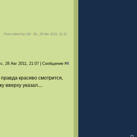
Post edited by
LW
-
Вс, 28 Авг 2011, 21:11
с, 28 Авг 2011
, 21:07
|
Сообщение
#
4
 правда красиво смотрится,
у вверху указал....