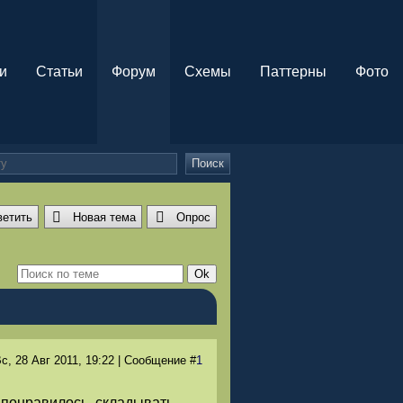
и
Статьи
Форум
Схемы
Паттерны
Фото
Поиск
ветить
Новая тема
Опрос
с, 28 Авг 2011
, 19:22
|
Сообщение
#
1
 понравилось, складывать