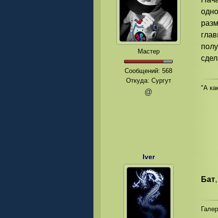
одно
разм
глав
полу
Мастер
сде
Сообщений:
568
Откуда: Сургут
"А как
@
Iver
Бат
Гале