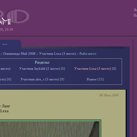
Ло
Па
26, 20:30
»
Олимпиада Май 2008
»
Участник Lexa (3 место)
» Рыба-ангел
Разделы:
 место)
Участник Jaykidd (2 место)
[6]
Участник Lexa (3 место)
[8]
сто)
[6]
Участник alex_r (5 место)
[9]
Разное
[15]
08 Июн 2008
т Ланг
 Lexa