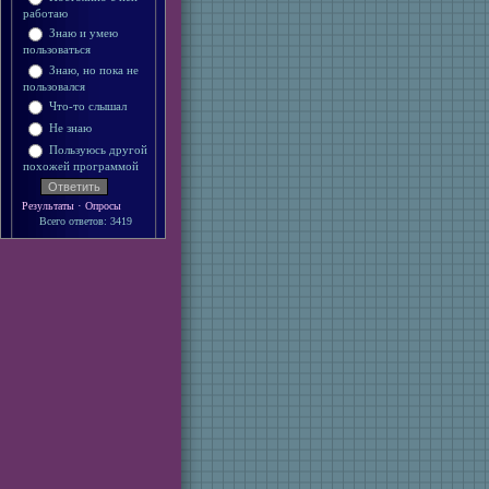
работаю
Знаю и умею
пользоваться
Знаю, но пока не
пользовался
Что-то слышал
Не знаю
Пользуюсь другой
похожей программой
·
Результаты
Опросы
Всего ответов: 3419