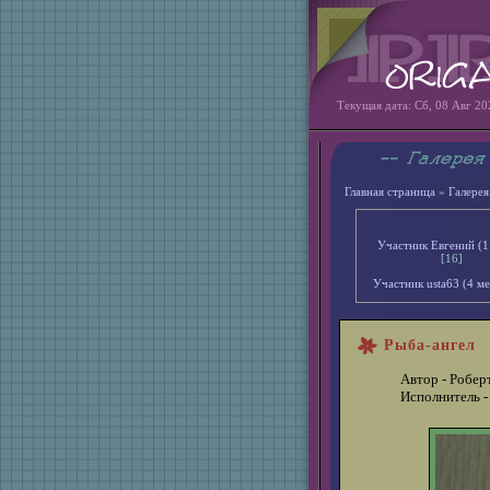
Текущая дата: Сб, 08 Авг 20
Главная страница
»
Галерея
Участник Евгений (1
[16]
Участник usta63 (4 ме
Рыба-ангел
Автор - Робер
Исполнитель -