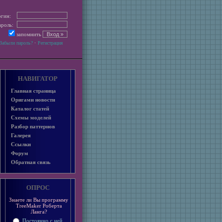
гин:
роль:
запомнить
·
Забыли пароль?
Регистрация
НАВИГАТОР
Главная страница
Оригами новости
Каталог статей
Схемы моделей
Разбор паттернов
Галерея
Ссылки
Форум
Обратная связь
ОПРОС
Знаете ли Вы программу
TreeMaker Роберта
Ланга?
Постоянно с ней