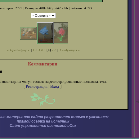
смотров: 2770 | Размеры: 480x640px/42.7Kb | Рейтинг: 4.7/3
« Предыдущая
|
1
2
3
4
5
[
6
]
7
8
|
Следующая »
Комментарии
0
омментарии могут только зарегистрированные пользователи.
[
Регистрация
|
Вход
]
ние материалов сайта разрешается только с указанием
прямой ссылки на источник
Сайт управляется системой
uCoz