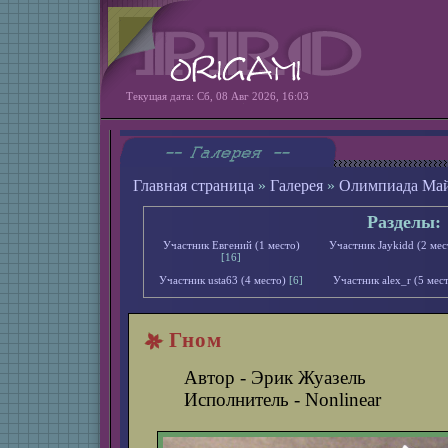
Текущая дата: Сб, 08 Авг 2026, 16:03
Главная страница
»
Галерея
»
Олимпиада Май
Разделы:
Участник Евгений (1 место)
Участник Jaykidd (2 мес
[16]
Участник usta63 (4 место)
[6]
Участник alex_r (5 мес
Гном
Автор - Эрик Жуазель
Исполнитель - Nonlinear