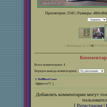
Просмотров: 2545 | Размеры: 480x484p
« Предыдущая
|
1
2
3
[
4
]
5
6
7
8
9
1
Комментар
Всего комментариев:
1
Порядок вывода комментариев:
1. HellBlood
Спам
Аффигеть!!! :)
Добавлять комментарии могут тол
пользовател
[
Регистрация
|