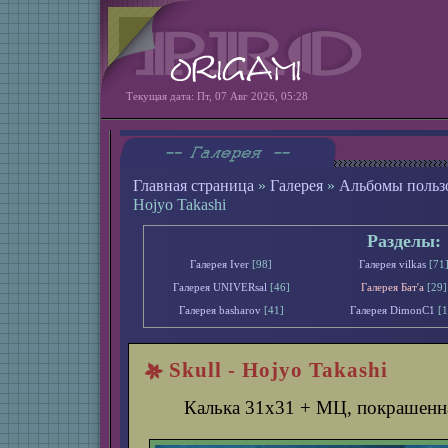
Текущая дата: Пт, 07 Авг 2026, 05:28
Главная страница
»
Галерея
»
Альбомы польз
Hojyo Takashi
Разделы:
Галерея Iver
[98]
Галерея vilkas
[71
Галерея UNIVERsal
[46]
Галерея Бат'а
[29]
Галерея basharov
[41]
Галерея DimonС1
[1
Skull - Hojyo Takashi
Калька 31х31 + МЦ, покрашенн