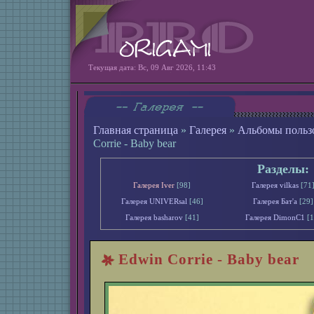
Текущая дата: Вс, 09 Авг 2026, 11:43
Главная страница
»
Галерея
»
Альбомы польз
Corrie - Baby bear
Разделы:
Галерея Iver
[98]
Галерея vilkas
[71
Галерея UNIVERsal
[46]
Галерея Бат'а
[29]
Галерея basharov
[41]
Галерея DimonС1
[1
Edwin Corrie - Baby bear