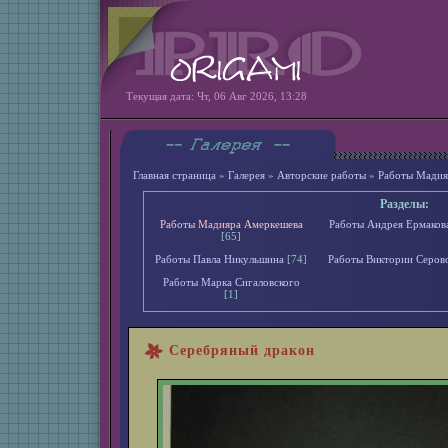
Текущая дата: Чт, 06 Авг 2026, 13:28
Главная страница
»
Галерея
»
Авторские работы
»
Работы Мадия
Разделы:
Работы Мадияра Амеркешева
Работы Андрея Ермаков
[65]
Работы Павла Никульшина
[74]
Работы Виктории Серов
Работы Марка Сигаловского
[1]
Серебряный дракон