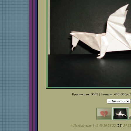
Просмотров: 3509 | Размеры: 480x360px/1
« Предыдущая
|
48
49
50
51
52
[
53
]
54
5