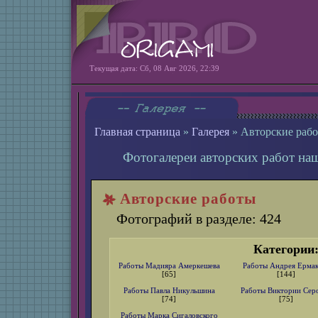
Текущая дата: Сб, 08 Авг 2026, 22:39
Главная страница
»
Галерея
» Авторские раб
Фотогалереи авторских работ на
Авторские работы
Фотографий в разделе: 424
Категории
Работы Мадияра Амеркешева
Работы Андрея Ермак
[65]
[144]
Работы Павла Никульшина
Работы Виктории Сер
[74]
[75]
Работы Марка Сигаловского