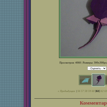
Просмотров: 4060 | Размеры: 300x300px/
« Предыдущая
|
56
57
58
59
60
[
61
]
62
6
Комментар