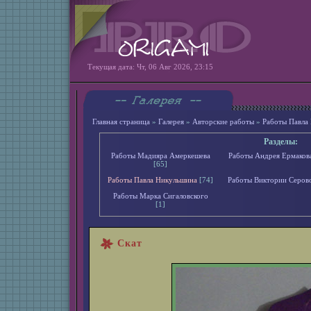
Текущая дата: Чт, 06 Авг 2026, 23:15
Главная страница
»
Галерея
»
Авторские работы
»
Работы Павла
Разделы:
Работы Мадияра Амеркешева
Работы Андрея Ермаков
[65]
Работы Павла Никульшина
[74]
Работы Виктории Серов
Работы Марка Сигаловского
[1]
Скат