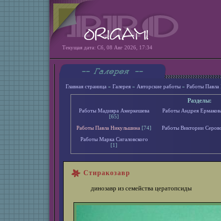
Текущая дата: Сб, 08 Авг 2026, 17:34
Главная страница
»
Галерея
»
Авторские работы
»
Работы Павла
Разделы:
Работы Мадияра Амеркешева
Работы Андрея Ермаков
[65]
Работы Павла Никульшина
[74]
Работы Виктории Серов
Работы Марка Сигаловского
[1]
Стиракозавр
динозавр из семейства цератопсиды