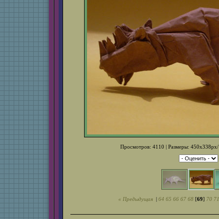
Просмотров: 4110 | Размеры: 450x338px/1
« Предыдущая
|
64
65
66
67
68
[
69
]
70
7