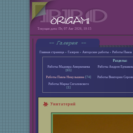
Текущая дата: Пт, 07 Авг 2026, 10:15
Главная страница
»
Галерея
»
Авторские работы
»
Работы Павла
Разделы:
Работы Мадияра Амеркешева
Работы Андрея Ермаков
[65]
Работы Павла Никульшина
[74]
Работы Виктории Серов
Работы Марка Сигаловского
[1]
Уинтатерий