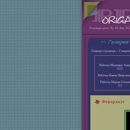
Текущая дата: Чт, 06 Авг 20
Главная страница
»
Галерея
Работы Мадияра Аме
[65]
Работы Павла Никуль
Работы Марка Сигал
[1]
Фороракус