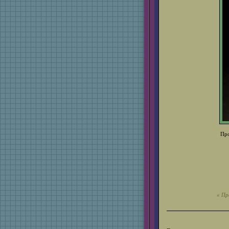
Про
« Пр