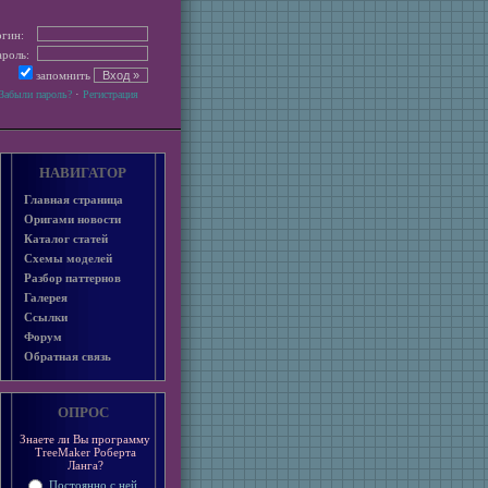
гин:
роль:
запомнить
·
Забыли пароль?
Регистрация
НАВИГАТОР
Главная страница
Оригами новости
Каталог статей
Схемы моделей
Разбор паттернов
Галерея
Ссылки
Форум
Обратная связь
ОПРОС
Знаете ли Вы программу
TreeMaker Роберта
Ланга?
Постоянно с ней