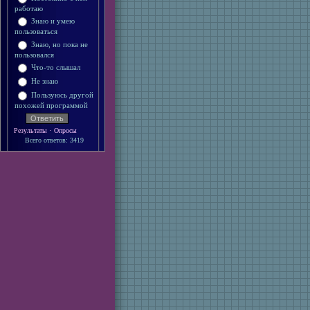
работаю
Знаю и умею
пользоваться
Знаю, но пока не
пользовался
Что-то слышал
Не знаю
Пользуюсь другой
похожей программой
·
Результаты
Опросы
Всего ответов: 3419