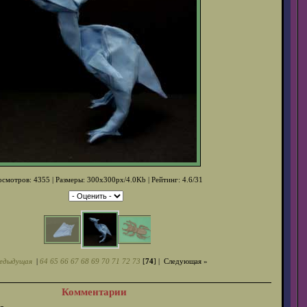
смотров: 4355 | Размеры: 300x300px/4.0Kb | Рейтинг: 4.6/31
едыдущая
|
64
65
66
67
68
69
70
71
72
73
[
74
] |
Следующая »
Комментарии