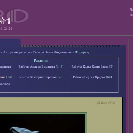
Ло
Па
26, 21:24
»
Авторские работы
»
Работы Павла Никульшина
» Фороракус
Разделы:
ркешева
Работы Андрея Ермакова
[144]
Работы Куата Конирбаева
[5]
шина
[74]
Работы Виктории Серовой
[75]
Работы Сергея Ярцева
[60]
овского
26 Июл 2006