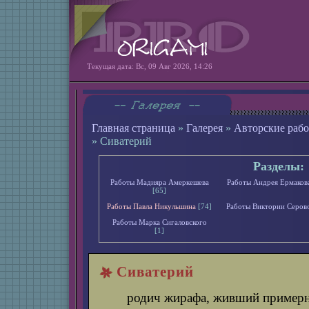
Текущая дата: Вс, 09 Авг 2026, 14:26
Главная страница
»
Галерея
»
Авторские раб
» Сиватерий
Разделы:
Работы Мадияра Амеркешева
Работы Андрея Ермаков
[65]
Работы Павла Никульшина
[74]
Работы Виктории Серов
Работы Марка Сигаловского
[1]
Сиватерий
родич жирафа, живший примерн