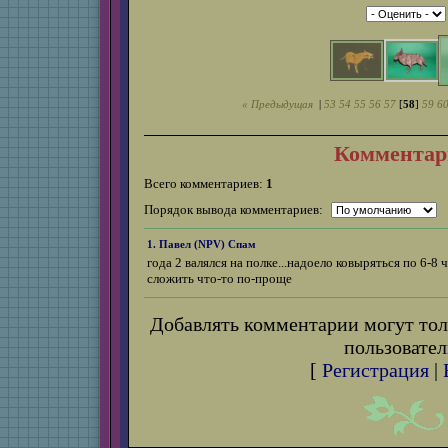
« Предыдущая
|
53
54
55
56
57
[
58
]
59
6
Комментар
Всего комментариев:
1
Порядок вывода комментариев:
1. Павел (
NPV
)
Спам
года 2 валялся на полке...надоело ковыряться по 6-8
сложить что-то по-проще
Добавлять комментарии могут тол
пользовател
[
Регистрация
|