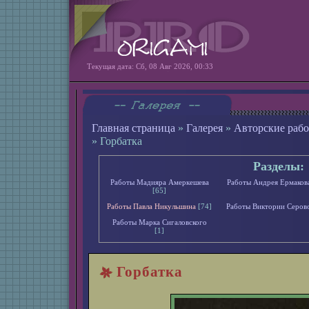
Текущая дата: Сб, 08 Авг 2026, 00:33
Главная страница
»
Галерея
»
Авторские раб
» Горбатка
Разделы:
Работы Мадияра Амеркешева
Работы Андрея Ермаков
[65]
Работы Павла Никульшина
[74]
Работы Виктории Серов
Работы Марка Сигаловского
[1]
Горбатка