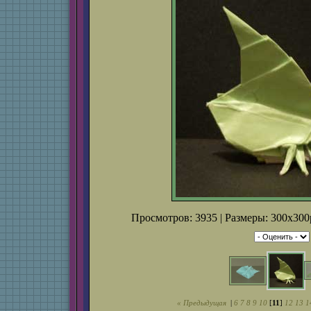
Просмотров: 3935 | Размеры: 300x300p
« Предыдущая
|
6
7
8
9
10
[
11
]
12
13
1