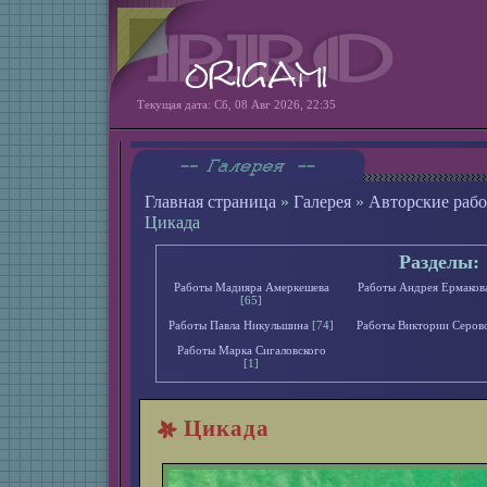
Текущая дата: Сб, 08 Авг 2026, 22:35
Главная страница
»
Галерея
»
Авторские раб
Цикада
Разделы:
Работы Мадияра Амеркешева
Работы Андрея Ермаков
[65]
Работы Павла Никульшина
[74]
Работы Виктории Серов
Работы Марка Сигаловского
[1]
Цикада