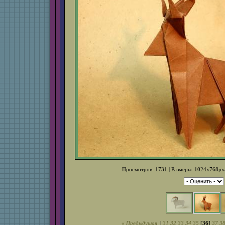
Просмотров: 1731 | Размеры: 1024x768px/
« Предыдущая
|
31
32
33
34
35
[
36
]
37
3