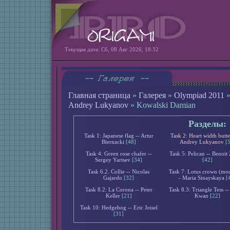
Текущая дата: Сб, 08 Авг 2026, 18:32
Главная страница
»
Галерея
»
Olympiad 2011
Andrey Lukyanov
» Kowalski Damian
Разделы:
Task 1: Japanese flag -- Artur
Task 2: Heart width butte
Biernacki
[48]
Andrey Lukyanov
[
Task 4: Green rose chafer --
Task 5: Pelican -- Benoit
Sergey Yartsev
[34]
[42]
Task 6.2. Collie -- Nicolas
Task 7: Lotus crown (mod
Gajardo
[32]
- Maria Sinayskaya
[
Task 8.2: La Corona -- Peter
Task 8.3: Triangle Tess --
Keller
[21]
Kwan
[22]
Task 10: Hedgehog -- Eric Joisel
[31]