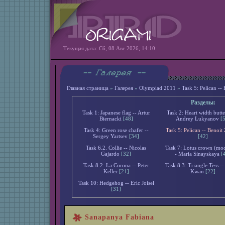
Текущая дата: Сб, 08 Авг 2026, 14:10
Главная страница
»
Галерея
»
Olympiad 2011
»
Task 5: Pelican --
Разделы:
Task 1: Japanese flag -- Artur
Task 2: Heart width butte
Biernacki
[48]
Andrey Lukyanov
[
Task 4: Green rose chafer --
Task 5: Pelican -- Benoit
Sergey Yartsev
[34]
[42]
Task 6.2. Collie -- Nicolas
Task 7: Lotus crown (mod
Gajardo
[32]
- Maria Sinayskaya
[
Task 8.2: La Corona -- Peter
Task 8.3: Triangle Tess --
Keller
[21]
Kwan
[22]
Task 10: Hedgehog -- Eric Joisel
[31]
Sanapanya Fabiana