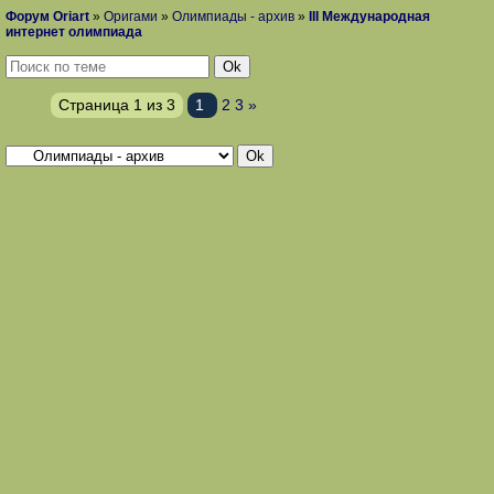
Форум Oriart
»
Оригами
»
Олимпиады - архив
»
III Международная
интернет олимпиада
Страница
1
из
3
1
2
3
»