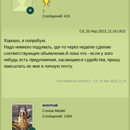
M
:)
Сообщений:
416
Сб, 20 Апр 2013
, 11:18
|
#
10
Хорошо, я попробую.
Надо немного подумать, где-то через неделю сделаю
соответствующее объявление.А пока что - если у кого
нибудь есть предложения, касающиеся судейства, прошу
присылать их мне в личную почту.
Post edited by
DimonС1
-
Сб, 20 Апр 2013, 11:24
anermak
Crease Master
Сообщений:
1484