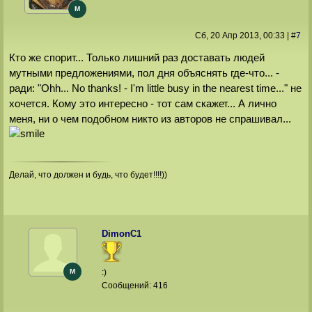
M
Сб, 20 Апр 2013
, 00:33
|
#
7
Кто же спорит... Только лишний раз доставать людей
мутными предложениями, пол дня объяснять где-что... -
ради: "Ohh... No thanks! - I'm little busy in the nearest time..." не
хочется. Кому это интересно - тот сам скажет... А лично
меня, ни о чем подобном никто из авторов не спрашивал...
Делай, что должен и будь, что будет!!!!))
DimonС1
M
:)
Сообщений:
416