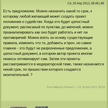
Сб, 20 Апр 2013
, 09:48
|
#
8
Есть предложение. Можно назначить какой то срок, к
которому любой желающий может создать проект
положения о судействе. Когда это будет целостный
документ, расписаный по пунктам, до мелочей, можно
проанализировать как оно будет работать и нет ли
противоречий. Можно взять за основу существующие
правила, изменить что то, добавить и проч, но самое
главное - это будут не разрозненные предложения, а
целостный документ, в котором автор проекта многие
нюансы оптимизирует сам. Затем эти проекты
рассматриваются в модераторской теме, также назначается
некий срок, по прошествии которого создается
окончательный. ?
Post edited by
DimonС1
-
Сб, 20 Апр 2013, 09:53
anermak