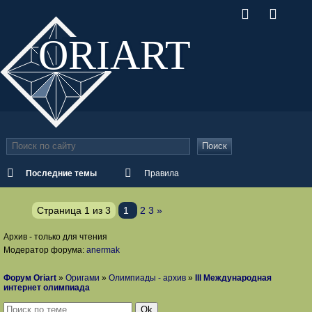
ORI
ART
Поиск
Последние темы
Правила
Страница
1
из
3
1
2
3
»
Архив - только для чтения
Модератор форума:
anermak
Форум Oriart
»
Оригами
»
Олимпиады - архив
»
III Международная
интернет олимпиада