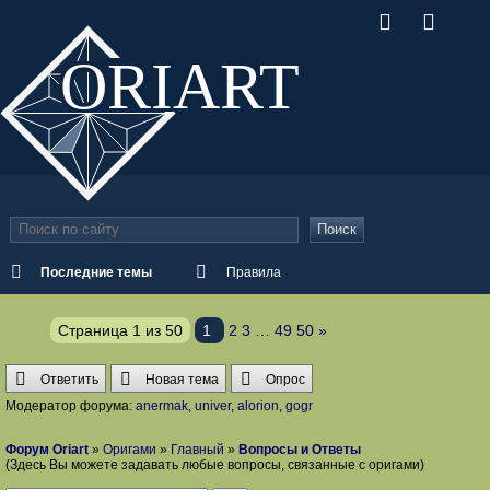
ORI
ART
Поиск
Последние темы
Правила
Страница
1
из
50
1
2
3
…
49
50
»
Ответить
Новая тема
Опрос
Модератор форума:
anermak
,
univer
,
alorion
,
gogr
Форум Oriart
»
Оригами
»
Главный
»
Вопросы и Ответы
(Здесь Вы можете задавать любые вопросы, связанные с оригами)