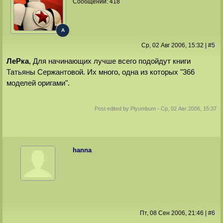
Сообщений:
418
A
Ср, 02 Авг 2006
, 15:32
|
#
5
ЛеРка
, Для начинающих лучше всего подойдут книги
Татьяны Сержантовой. Их много, одна из которых "366
моделей оригами".
Post edited by
Plyumbum
-
Ср, 02 Авг 2006, 15:37
hanna
Пт, 08 Сен 2006
, 21:46
|
#
6