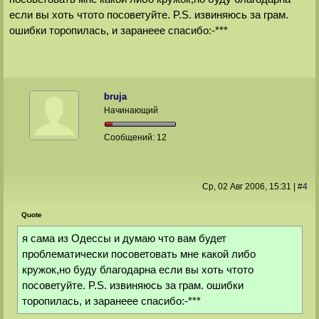
если вы хоть чтото посоветуйте. P.S. извиняюсь за грам.
ошибки торопилась, и заранеее спасибо:-***
bruja
Начинающий
Сообщений:
12
Ср, 02 Авг 2006
, 15:31
|
#
4
Quote
я сама из Одессы и думаю что вам будет
проблематически посоветовать мне какой либо
кружок,но буду благодарна если вы хоть чтото
посоветуйте. P.S. извиняюсь за грам. ошибки
торопилась, и заранеее спасибо:-***