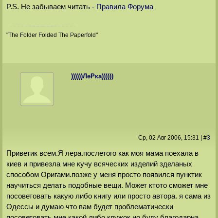
P.S. Не забываем читать -
Правила Форума
"The Folder Folded The Paperfold"
))))))ЛеРка))))))
Ср, 02 Авг 2006
, 15:31
|
#
3
Приветик всем.Я лера.послетого как моя мама поехала в
киев и привезла мне кучу всяческих изделий зделаных
способом Оригами.позже у меня просто появился пунктик
научиться делать подобные вещи. Может ктото сможет мне
посоветовать какую либо книгу или просто автора. я сама из
Одессы и думаю что вам будет проблематически
посоветовать мне какой либо кружок,но буду благодарна