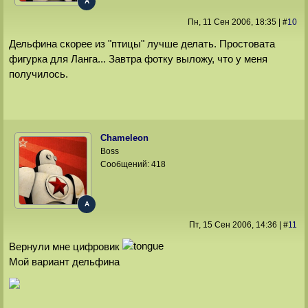
A
Пн, 11 Сен 2006
, 18:35
|
#
10
Дельфина скорее из "птицы" лучше делать. Простовата
фигурка для Ланга... Завтра фотку выложу, что у меня
получилось.
Chameleon
Boss
Сообщений:
418
A
Пт, 15 Сен 2006
, 14:36
|
#
11
Вернули мне цифровик
Мой вариант дельфина