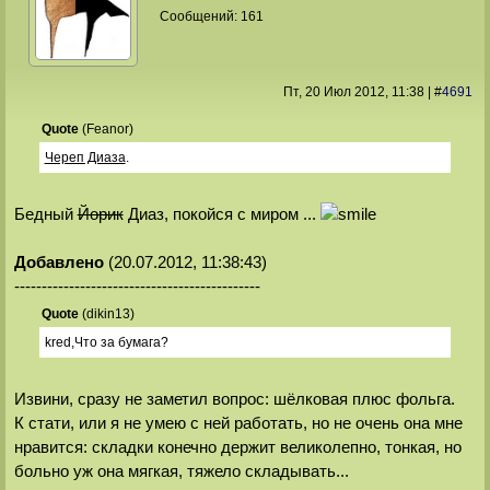
Сообщений:
161
Пт, 20 Июл 2012
, 11:38
|
#
4691
Quote
(
Feanor
)
Череп Диаза
.
Бедный
Йорик
Диаз, покойся с миром ...
Добавлено
(20.07.2012, 11:38:43)
---------------------------------------------
Quote
(
dikin13
)
kred,Что за бумага?
Извини, сразу не заметил вопрос: шёлковая плюс фольга.
К стати, или я не умею с ней работать, но не очень она мне
нравится: складки конечно держит великолепно, тонкая, но
больно уж она мягкая, тяжело складывать...