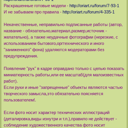
Раскрашенные готовые модели -
http://oriart.ru/forum/7-93-1
И не забываем про правила -
http://oriart.ru/forum/4-335-1
Некачественные, неправильно подписанные работы (автор,
название - обязательно,материал,размер,источник -
желательно), а также неудачные фотографии (нерезкие, с
использованием бытового,оргтехнического и иного
"заниженного" фона) удаляются модераторами без
предупреждения.
Появление "рук" в кадре оправдано только с целью показать
миниатюрность работы,или ее масштаб(для малоизвестных
работ).
Если руки и иные "запрещенные" объекты являются частью
творческого замысла,это обязательно поясняется
пользователем!.
Если фото носит характер технических иллюстраций
(деталировка,виды изнутри и т.п.),правило не действует -
соблюдение художественного качества фото носит