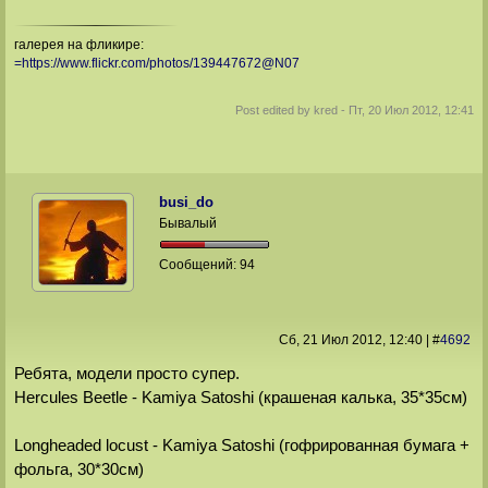
галерея на фликире:
=https://www.flickr.com/photos/139447672@N07
Post edited by
kred
-
Пт, 20 Июл 2012, 12:41
busi_do
Бывалый
Сообщений:
94
Сб, 21 Июл 2012
, 12:40
|
#
4692
Ребята, модели просто супер.
Hercules Beetle - Kamiya Satoshi (крашеная калька, 35*35см)
Longheaded locust - Kamiya Satoshi (гофрированная бумага +
фольга, 30*30см)