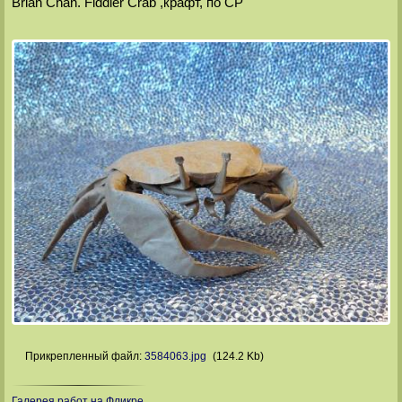
Brian Chan. Fiddler Crab ,крафт, по СР
Прикрепленный файл:
3584063.jpg
(124.2 Kb)
Галерея работ на Фликре