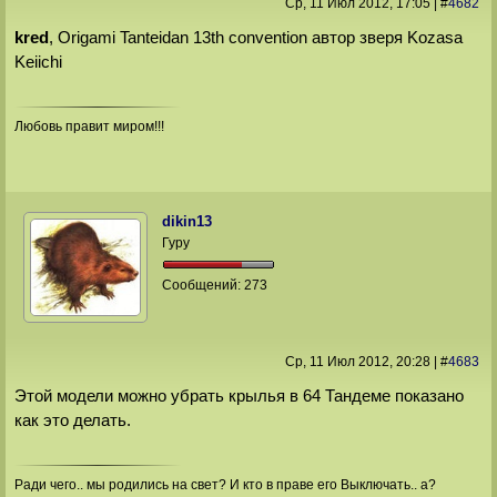
Ср, 11 Июл 2012
, 17:05
|
#
4682
kred
, Origami Tanteidan 13th convention автор зверя Kozasa
Keiichi
Любовь правит миром!!!
dikin13
Гуру
Сообщений:
273
Ср, 11 Июл 2012
, 20:28
|
#
4683
Этой модели можно убрать крылья в 64 Тандеме показано
как это делать.
Ради чего.. мы родились на свет? И кто в праве его Выключать.. а?