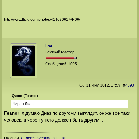
http://www.flickr.com/photos/41463061@N06/
Iver
Великий Мастер
Сообщений:
1005
Сб, 21 Июл 2012
, 17:59
|
#
4693
Quote
(
Feanor
)
Череп Диаза
Feanor
, я думаю Диаз по другому выглядит, он же все таки
человек, и череп у него должен быть другим...
Галереи:
Яндекс
Loveorigami
Flickr