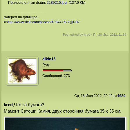
Прикрепленный файл:
2189215.jpg
(137.0 Kb)
галерея на фликире:
=https://www.flickr.com/photos/139447672@N07
Post edited by
kred
-
Пт, 20 Июл 2012, 11:39
dikin13
Гуру
Сообщений:
273
Ср, 18 Июл 2012
, 20:42
|
#
4689
kred
,Что за бумага?
Мамонт Сатоши Камия, двух сторонняя бумага 35 х 35 см.