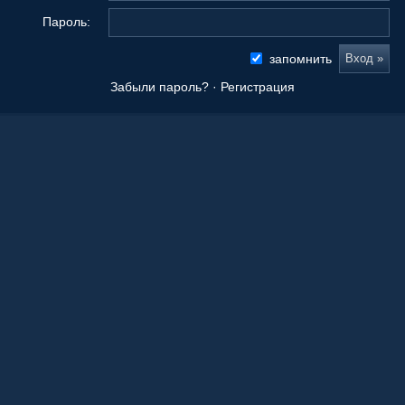
Пароль:
запомнить
Забыли пароль?
·
Регистрация
Новые сообщения
Origami Tanteidan Magazine . Tanteidan Convention. JOAS
20 Ноя 2025, 19:36
Последнее из того, что вы сложили
08 Окт 2025, 11:50
Ваши работы
05 Окт 2025, 15:55
Оригами как способ заработка.
21 Апр 2023, 00:39
Любимые авторы
21 Апр 2023, 00:36
Краснодарский край!