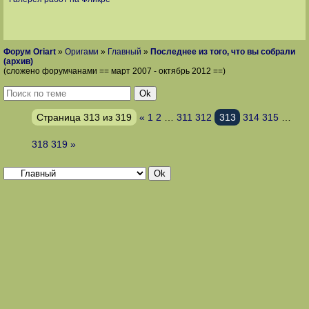
Форум Oriart
»
Оригами
»
Главный
»
Последнее из того, что вы собрали
(архив)
(сложено форумчанами == март 2007 - октябрь 2012 ==)
Страница
313
из
319
«
1
2
…
311
312
313
314
315
…
318
319
»