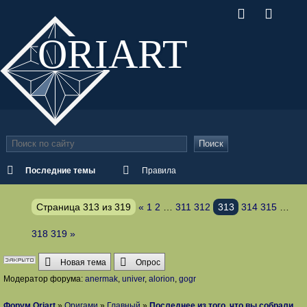
ORI
ART
Поиск
Последние темы
Правила
Страница
313
из
319
«
1
2
…
311
312
313
314
315
…
318
319
»
Новая тема
Опрос
Модератор форума:
anermak
,
univer
,
alorion
,
gogr
Форум Oriart
»
Оригами
»
Главный
»
Последнее из того, что вы собрали