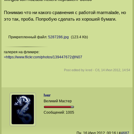
Понимаю что ни какого сравнения с работой marmalade, но
это так, проба. Попробую сделать из хорошей бумаги.
Прикрепленный файл:
5287286.jpg
(123.4 Kb)
галерея на фликире:
=https://www.flickr.com/photos/139447672@N07
Post edited by
kred
-
Сб, 14 Июл 2012, 14:54
Iver
Великий Мастер
Сообщений:
1005
Пн, 16 Июл 2012
, 00:16
|
#
4687