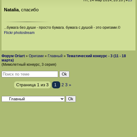
Пт, 14 Мар 2014
, 20:10
|
#
15
Natalia
, спасибо
...бумага без души - просто бумага. бумага с душой - это оригами.©
Flickr photostream
Форум Oriart
»
Оригами
»
Главный
»
Тематический конкурс - 3 (11 - 18
марта)
(Мимолетный конкурс, 3 серия)
Страница
1
из
3
1
2
3
»