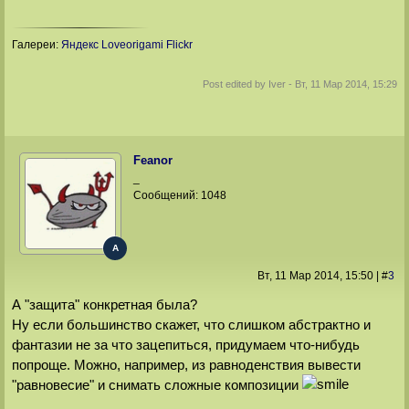
Галереи:
Яндекс
Loveorigami
Flickr
Post edited by
Iver
-
Вт, 11 Мар 2014, 15:29
Feanor
_
Сообщений:
1048
A
Вт, 11 Мар 2014
, 15:50
|
#
3
А "защита" конкретная была?
Ну если большинство скажет, что слишком абстрактно и
фантазии не за что зацепиться, придумаем что-нибудь
попроще. Можно, например, из равноденствия вывести
"равновесие" и снимать сложные композиции