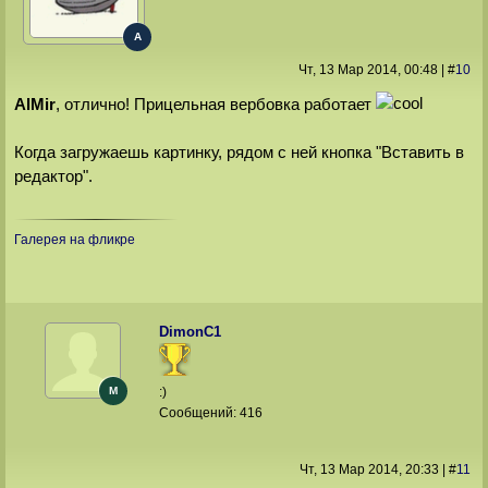
A
Чт, 13 Мар 2014
, 00:48
|
#
10
AlMir
, отлично! Прицельная вербовка работает
Когда загружаешь картинку, рядом с ней кнопка "Вставить в
редактор".
Галерея на фликре
DimonС1
M
:)
Сообщений:
416
Чт, 13 Мар 2014
, 20:33
|
#
11