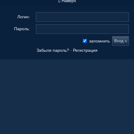
Наверх
Логин:
Пароль:
запомнить
Забыли пароль?
·
Регистрация
Новые сообщения
Origami Tanteidan Magazine . Tanteidan Convention. JOAS
20 Ноя 2025, 19:36
Последнее из того, что вы сложили
08 Окт 2025, 11:50
Ваши работы
05 Окт 2025, 15:55
Оригами как способ заработка.
21 Апр 2023, 00:39