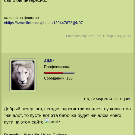
было бы интересно...
галерея на фликире:
=https://www.flickr.com/photos/139447672@N07
Post edited by
kred
-
Вт, 11 Мар 2014, 21:43
AlMir
Профессионал
Сообщений:
130
Ср, 12 Мар 2014
, 23:11
|
#
9
Добрый вечер. вот, сегодня зарегистрировался. ну коли тема
"начало", то пусть вот эта бабочка будет началом моего
пути на этом сайте