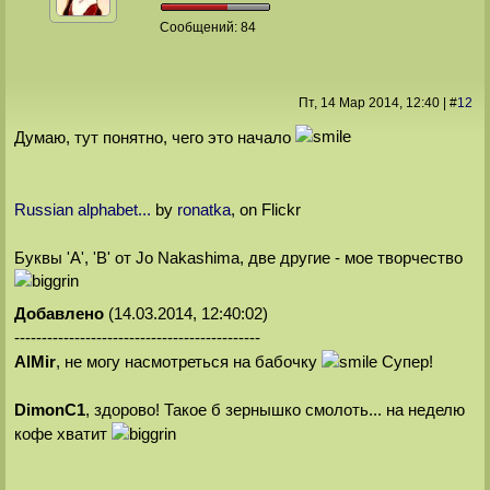
Сообщений:
84
Пт, 14 Мар 2014
, 12:40
|
#
12
Думаю, тут понятно, чего это начало
Russian alphabet...
by
ronatka
, on Flickr
Буквы 'A', 'B' от Jo Nakashima, две другие - мое творчество
Добавлено
(14.03.2014, 12:40:02)
---------------------------------------------
AlMir
, не могу насмотреться на бабочку
Супер!
DimonС1
, здорово! Такое б зернышко смолоть... на неделю
кофе хватит