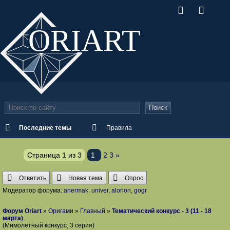
ORI
ART
Поиск
Последние темы
Правила
Страница
1
из
3
1
2
3
»
Ответить
Новая тема
Опрос
Модератор форума:
anermak
,
univer
,
alorion
,
gogr
Форум Oriart
»
Оригами
»
Главный
»
Тематический конкурс - 3 (11 - 18
марта)
(Мимолетный конкурс, 3 серия)