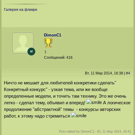
Галерея на фликре
DimonС1
M
:)
Сообщений:
416
Вт, 11 Мар 2014
, 16:38
|
#
4
Ничто не мешает для любителей конкретики сделать"
Конкретный конкурс" - узкая тема, или же вообще
определенные модели, и точить там технику. Это же очень
легко - сделал тему, объявил и вперед!
А логическое
продолжение "абстрактной" темы - конкурсы авторских
работ, к этому надо стремиться
Post edited by
DimonС1
-
Вт, 11 Мар 2014, 16:41