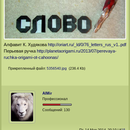
Алфавит К. Худякова
http://oriart.ru/_ld/0/76_letters_rus_v1..pdf
Перьевая ручка
http://planetaorigami.ru/2013/07/perevaya-
ruchka-origami-ot-cahoonas/
Прикрепленный файл:
5356540.jpg
(236.4 Kb)
AlMir
Профессионал
Сообщений:
130