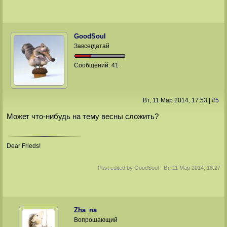
GoodSoul
Завсегдатай
Сообщений:
41
Вт, 11 Мар 2014
, 17:53
|
#
5
Может что-нибудь на тему весны сложить?
Dear Frieds!
Post edited by
GoodSoul
-
Вт, 11 Мар 2014, 18:27
Zha_na
Вопрошающий