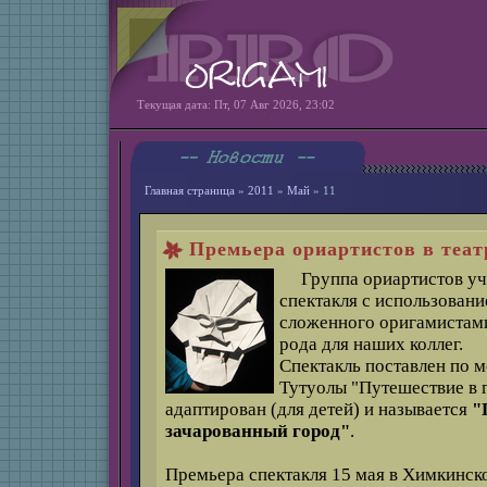
Текущая дата: Пт, 07 Авг 2026, 23:02
Главная страница
»
2011
»
Май
»
11
Премьера ориартистов в теат
Группа ориартистов уч
спектакля с использован
сложенного оригамистами
рода для наших коллег.
Спектакль поставлен по 
Тутуолы "Путешествие в 
адаптирован (для детей) и называется
"
зачарованный город"
.
Премьера спектакля 15 мая в Химкинск